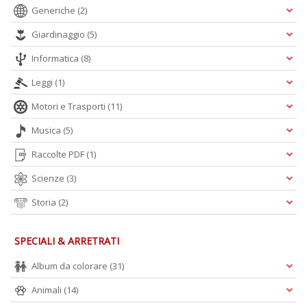
Generiche
(2)
Giardinaggio
(5)
M
Informatica
(8)
P
n
Leggi
(1)
+
D
Motori e Trasporti
(11)
Musica
(5)
Raccolte PDF
(1)
Scienze
(3)
Storia
(2)
A
L
SPECIALI & ARRETRATI
O
C
Album da colorare
(31)
n
Animali
(14)