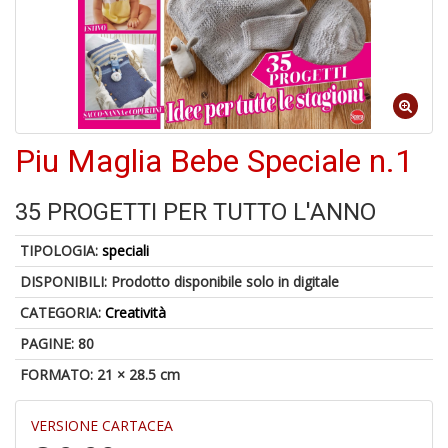
1
f
Piu Maglia Bebe Speciale n.1
35 PROGETTI PER TUTTO L'ANNO
6
TIPOLOGIA:
speciali
f
DISPONIBILI:
Prodotto disponibile solo in digitale
+
di
CATEGORIA:
Creatività
in
r
PAGINE: 80
FORMATO: 21 × 28.5 cm
VERSIONE CARTACEA