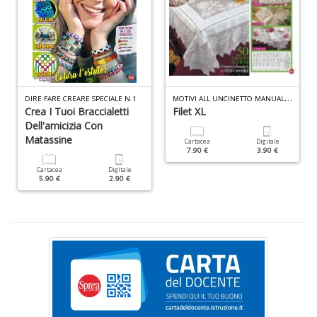
+
D
D
M
OTIVI ALL UNCINETTO MANUALE N.2
DIRE FARE CREARE SPECIALE N.1
t
Crea I Tuoi Braccialetti
Filet XL
al
Dell'amicizia Con
c
Matassine
Cartacea
Digitale
D
7.90 €
3.90 €
b
Cartacea
Digitale
e
5.90 €
2.90 €
s
S
n
+
D