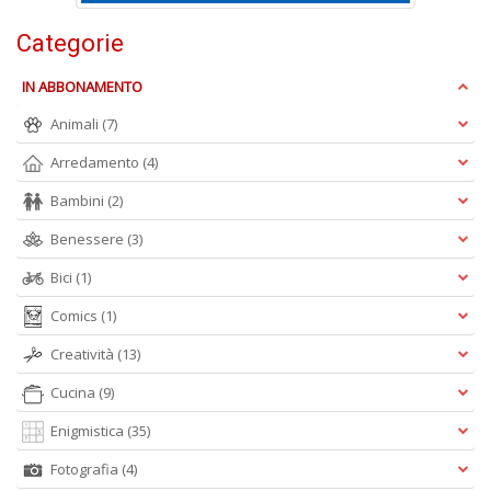
Categorie
S
e
IN ABBONAMENTO
i
Animali
(7)
tr
ti
Arredamento
(4)
A
C
Bambini
(2)
n
+
Benessere
(3)
D
Bici
(1)
Comics
(1)
Creatività
(13)
D
Q
Cucina
(9)
n
+
Enigmistica
(35)
D
Fotografia
(4)