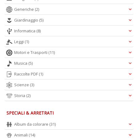
D
Generiche
(2)
Giardinaggio
(5)
Informatica
(8)
Leggi
(1)
Motori e Trasporti
(11)
A
L
Musica
(5)
O
C
Raccolte PDF
(1)
n
Scienze
(3)
Storia
(2)
SPECIALI & ARRETRATI
Album da colorare
(31)
Animali
(14)