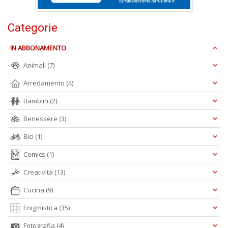
Categorie
Fr
IN ABBONAMENTO
di
Animali
(7)
m
e
Arredamento
(4)
c
R
Bambini
(2)
T
n
Benessere
(3)
+
D
Bici
(1)
Comics
(1)
Creatività
(13)
Cucina
(9)
C
G
Enigmistica
(35)
n
+
Fotografia
(4)