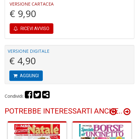
VERSIONE CARTACEA
€ 9,90
C
RICEVI AVVISO
P
P
C
n
VERSIONE DIGITALE
+
€ 4,90
D
AGGIUNGI
Condividi:
B
n
+
POTREBBE INTERESSARTI ANCHE..
D