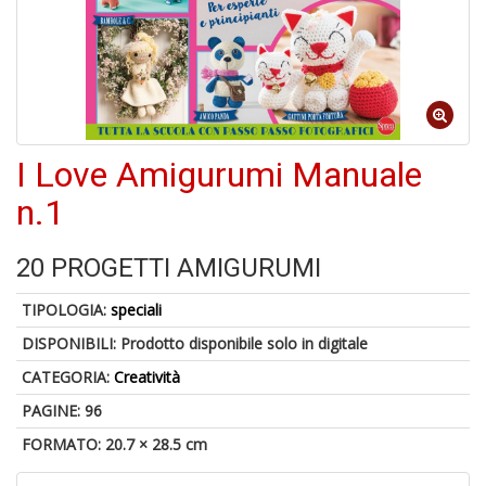
6
n
c
c
I Love Amigurumi Manuale
di
in
n.1
o
20 PROGETTI AMIGURUMI
TIPOLOGIA:
speciali
DISPONIBILI:
Prodotto disponibile solo in digitale
A
a
CATEGORIA:
Creatività
G
S
PAGINE: 96
FORMATO: 20.7 × 28.5 cm