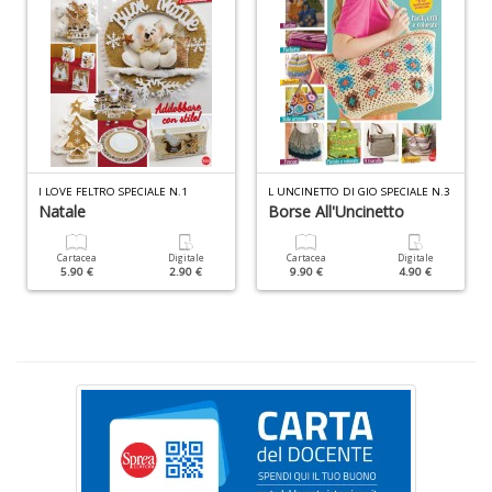
S
d
m
H
D
n
+
D
I LOVE FELTRO SPECIALE N.1
L UNCINETTO DI GIO SPECIALE N.3
Natale
Borse All'Uncinetto
Cartacea
Digitale
Cartacea
Digitale
5.90 €
2.90 €
9.90 €
4.90 €
N
c
S
n
+
D