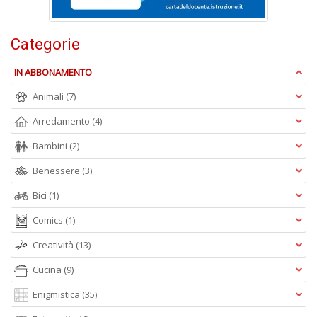
n
+
D
Categorie
IN ABBONAMENTO
Animali
(7)
Arredamento
(4)
Bambini
(2)
A
Benessere
(3)
L
O
Bici
(1)
C
n
Comics
(1)
Creatività
(13)
Cucina
(9)
Enigmistica
(35)