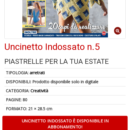
A
a
Uncinetto Indossato n.5
a
L
P
PIASTRELLE PER LA TUA ESTATE
TIPOLOGIA:
arretrati
DISPONIBILI:
Prodotto disponibile solo in digitale
CATEGORIA:
Creatività
PAGINE: 80
6
FORMATO: 21 × 28.5 cm
f
+
di
UNCINETTO INDOSSATO È DISPONIBILE IN
in
ABBONAMENTO!