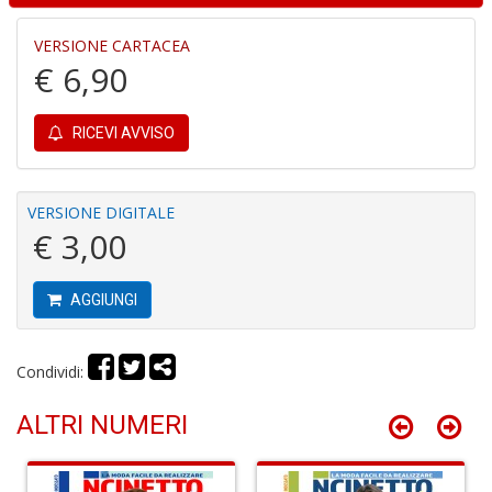
r
VERSIONE CARTACEA
€ 6,90
RICEVI AVVISO
Fa
C
VERSIONE DIGITALE
S
€ 3,00
n
+
D
AGGIUNGI
Condividi:
6
ALTRI NUMERI
t
Il
M
A