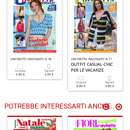
S
n
+
D
Y
L
UNCINETTO INDOSSATO N.18
UNCINETTO INDOSSATO N.17
n
OUTFIT CASUAL-CHIC
+
PER LE VACANZE
Cartacea
Digitale
D
6.90 €
3.00 €
Cartacea
Digitale
6.90 €
3.00 €
POTREBBE INTERESSARTI ANCHE..
H
W