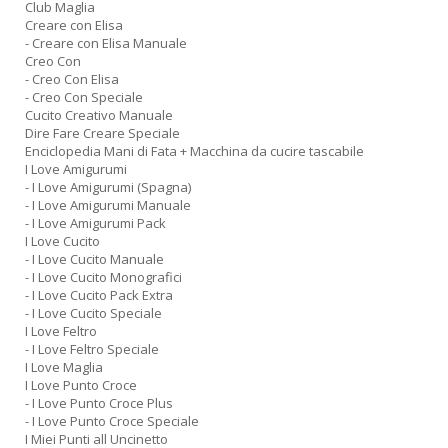
Club Maglia
Creare con Elisa
- Creare con Elisa Manuale
Creo Con
- Creo Con Elisa
- Creo Con Speciale
Cucito Creativo Manuale
Dire Fare Creare Speciale
Enciclopedia Mani di Fata + Macchina da cucire tascabile
I Love Amigurumi
- I Love Amigurumi (Spagna)
- I Love Amigurumi Manuale
- I Love Amigurumi Pack
I Love Cucito
- I Love Cucito Manuale
- I Love Cucito Monografici
- I Love Cucito Pack Extra
- I Love Cucito Speciale
I Love Feltro
- I Love Feltro Speciale
I Love Maglia
I Love Punto Croce
- I Love Punto Croce Plus
- I Love Punto Croce Speciale
I Miei Punti all Uncinetto