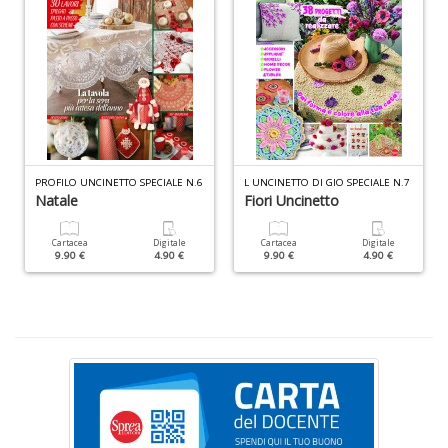
L
P
n
+
D
PROFILO UNCINETTO SPECIALE N.6
L UNCINETTO DI GIO SPECIALE N.7
Natale
Fiori Uncinetto
S
P
P
Cartacea
Digitale
Cartacea
Digitale
9.90 €
4.90 €
9.90 €
4.90 €
M
n
+
D
c
C