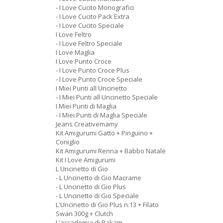
- I Love Cucito Monografici
- I Love Cucito Pack Extra
- I Love Cucito Speciale
I Love Feltro
- I Love Feltro Speciale
I Love Maglia
I Love Punto Croce
- I Love Punto Croce Plus
- I Love Punto Croce Speciale
I Miei Punti all Uncinetto
- I Miei Punti all Uncinetto Speciale
I Miei Punti di Maglia
- I Miei Punti di Maglia Speciale
Jeans Creativemamy
Kit Amigurumi Gatto + Pinguino +
Coniglio
Kit Amigurumi Renna + Babbo Natale
Kit I Love Amigurumi
L Uncinetto di Gio
- L Uncinetto di Gio Macrame
- L Uncinetto di Gio Plus
- L Uncinetto di Gio Speciale
L'Uncinetto di Gio Plus n.13 + Filato
Swan 300g + Clutch
L'accademia di Rakam