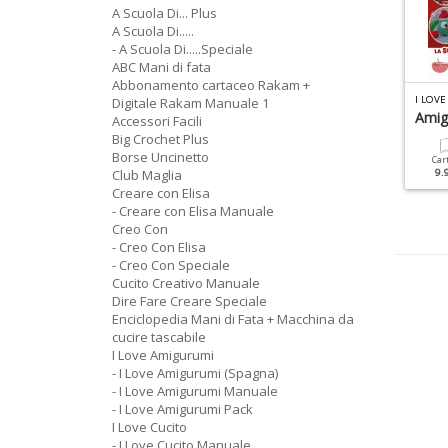
A Scuola Di... Plus
A Scuola Di.....
- A Scuola Di.....Speciale
ABC Mani di fata
Abbonamento cartaceo Rakam +
 LOVE CUCITO MANUALE N.3
MANI DI FATA MANUALE N.5
I LOV
Digitale Rakam Manuale 1
Copertine Maglia E
Amig
Accessori Facili
Uncinetto
Big Crochet Plus
Cartacea
Digitale
5.90 €
2.90 €
Borse Uncinetto
Car
Club Maglia
9.
Cartacea
Digitale
Creare con Elisa
6.90 €
3.50 €
- Creare con Elisa Manuale
Creo Con
- Creo Con Elisa
- Creo Con Speciale
Cucito Creativo Manuale
Dire Fare Creare Speciale
Enciclopedia Mani di Fata + Macchina da
cucire tascabile
I Love Amigurumi
- I Love Amigurumi (Spagna)
- I Love Amigurumi Manuale
- I Love Amigurumi Pack
I Love Cucito
- I Love Cucito Manuale