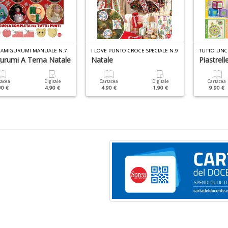
E AMIGURUMI MANUALE N.7
I LOVE PUNTO CROCE SPECIALE N.9
TUTTO UNCI
urumi A Tema Natale
Natale
Piastrell
tacea
Digitale
Cartacea
Digitale
Cartacea
90 €
4.90 €
4.90 €
1.90 €
9.90 €