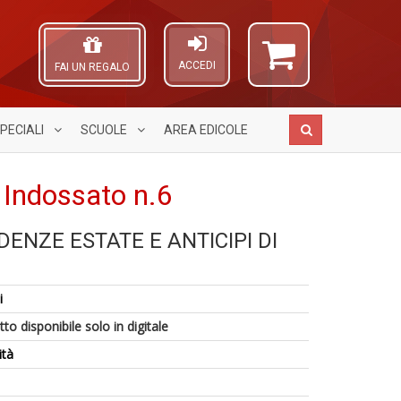
ACCEDI
FAI UN REGALO
PECIALI
SCUOLE
AREA
EDICOLE
 Indossato n.6
DENZE ESTATE E ANTICIPI DI
Fa
A
A
C
1
n
L
S
n
c
O
n
in
d
i
C
+
di
C
n
to disponibile solo in digitale
D
F
n
ità
+
D