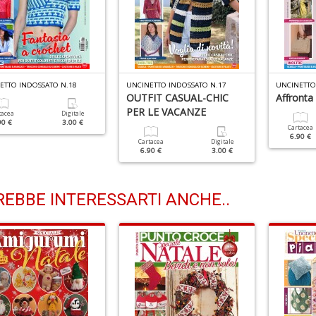
ETTO INDOSSATO N.18
UNCINETTO INDOSSATO N.17
UNCINETTO
OUTFIT CASUAL-CHIC
Affronta 
PER LE VACANZE
tacea
Digitale
90 €
3.00 €
Cartacea
6.90 €
Cartacea
Digitale
6.90 €
3.00 €
EBBE INTERESSARTI ANCHE..