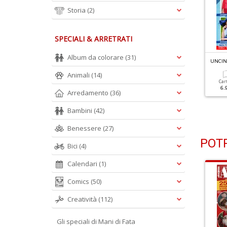
Storia
(2)
SPECIALI & ARRETRATI
Album da colorare
(31)
NCINETTO INDOSSATO N.4
UNCINETTO INDOSSATO N.3
UNCIN
ntrecci Che Incantano
27 Capi Da Realizzare
Animali
(14)
Car
6.
Arredamento
(36)
Cartacea
Digitale
Cartacea
Digitale
6.90 €
3.00 €
6.90 €
3.00 €
Bambini
(42)
Benessere
(27)
POTR
Bici
(4)
Calendari
(1)
Comics
(50)
Creatività
(112)
Gli speciali di Mani di Fata