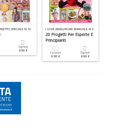
NETTO SPECIALE N.10
I LOVE AMIGURUMI MANUALE N.3
MANI DI FATA M
e
20 Progetti Per Esperte E
Intaglio
Principianti
Digitale
Cartacea
4.90 €
7.90 €
Cartacea
Digitale
9.90 €
4.90 €