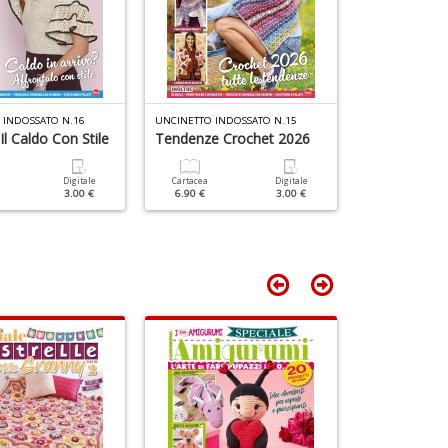
 INDOSSATO N.16
UNCINETTO INDOSSATO N.15
UNCINETTO IND
Il Caldo Con Stile
Tendenze Crochet 2026
La Moda Un
Stupisce
Digitale
Cartacea
Digitale
3.00 €
6.90 €
3.00 €
Cartacea
6.90 €