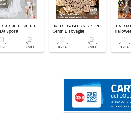
 BOUTIQUE SPECIALE N.1
PROFILO UNCINETTO SPECIALE N.8
I LOVE CUC
i Da Sposa
Centri E Tovaglie
Hallowe
tacea
Digitale
Cartacea
Digitale
Cartacea
90 €
4.90 €
9.90 €
4.90 €
3.90 €