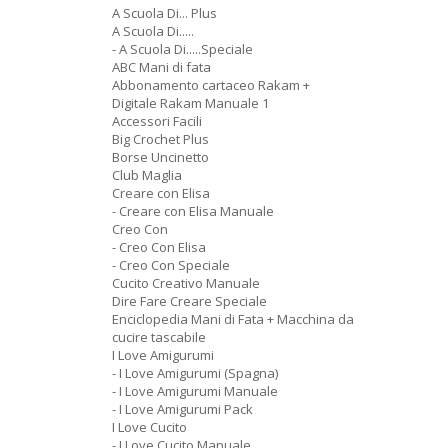
A Scuola Di... Plus
A Scuola Di.....
- A Scuola Di.....Speciale
ABC Mani di fata
Abbonamento cartaceo Rakam +
Digitale Rakam Manuale 1
Accessori Facili
Big Crochet Plus
Borse Uncinetto
Club Maglia
Creare con Elisa
- Creare con Elisa Manuale
Creo Con
- Creo Con Elisa
- Creo Con Speciale
Cucito Creativo Manuale
Dire Fare Creare Speciale
Enciclopedia Mani di Fata + Macchina da
cucire tascabile
I Love Amigurumi
- I Love Amigurumi (Spagna)
- I Love Amigurumi Manuale
- I Love Amigurumi Pack
I Love Cucito
- I Love Cucito Manuale