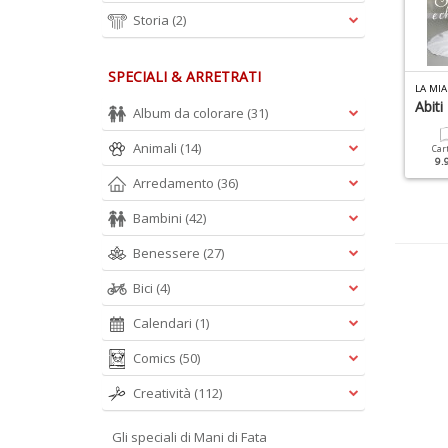
Storia
(2)
SPECIALI & ARRETRATI
ANI DI FATA PUNTO CROCE N.2
I LOVE CUCITO SPECIALE N.3
LA MIA
orredini Classici E
Abc Del Cucito
Abit
Album da colorare
(31)
oderni
Animali
(14)
Cartacea
Digitale
Car
4.90 €
2.50 €
9.
Cartacea
Digitale
Arredamento
(36)
5.90 €
2.90 €
Bambini
(42)
Benessere
(27)
Bici
(4)
Calendari
(1)
Comics
(50)
Creatività
(112)
Gli speciali di Mani di Fata