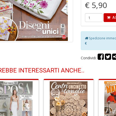
€ 5,90
AG
Spedizione immedia
€
Condividi:
EBBE INTERESSARTI ANCHE..