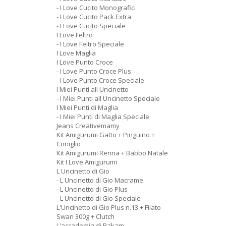
- I Love Cucito Monografici
- I Love Cucito Pack Extra
- I Love Cucito Speciale
I Love Feltro
- I Love Feltro Speciale
I Love Maglia
I Love Punto Croce
- I Love Punto Croce Plus
- I Love Punto Croce Speciale
I Miei Punti all Uncinetto
- I Miei Punti all Uncinetto Speciale
I Miei Punti di Maglia
- I Miei Punti di Maglia Speciale
Jeans Creativemamy
Kit Amigurumi Gatto + Pinguino +
Coniglio
Kit Amigurumi Renna + Babbo Natale
Kit I Love Amigurumi
L Uncinetto di Gio
- L Uncinetto di Gio Macrame
- L Uncinetto di Gio Plus
- L Uncinetto di Gio Speciale
L'Uncinetto di Gio Plus n.13 + Filato
Swan 300g + Clutch
L'accademia di Rakam