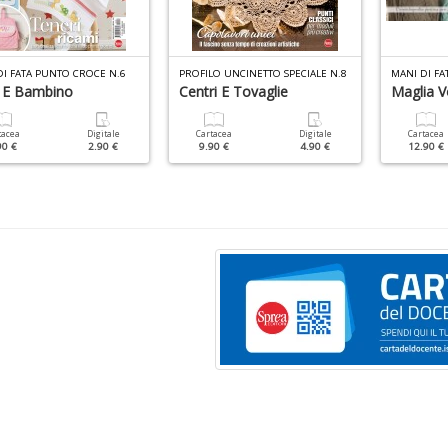
DI FATA PUNTO CROCE N.6
PROFILO UNCINETTO SPECIALE N.8
MANI DI FAT
o E Bambino
Centri E Tovaglie
Maglia V
tacea
Digitale
Cartacea
Digitale
Cartacea
90 €
2.90 €
9.90 €
4.90 €
12.90 €