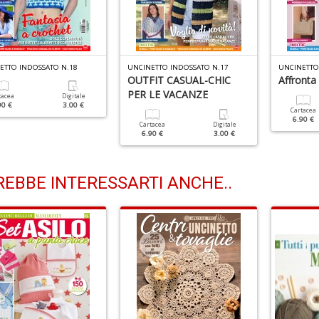
ETTO INDOSSATO N.18
UNCINETTO INDOSSATO N.17
UNCINETTO
OUTFIT CASUAL-CHIC
Affronta 
PER LE VACANZE
tacea
Digitale
90 €
3.00 €
Cartacea
6.90 €
Cartacea
Digitale
6.90 €
3.00 €
EBBE INTERESSARTI ANCHE..