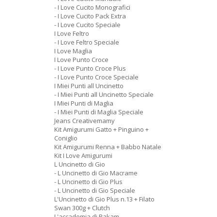
- I Love Cucito Monografici
- I Love Cucito Pack Extra
- I Love Cucito Speciale
I Love Feltro
- I Love Feltro Speciale
I Love Maglia
I Love Punto Croce
- I Love Punto Croce Plus
- I Love Punto Croce Speciale
I Miei Punti all Uncinetto
- I Miei Punti all Uncinetto Speciale
I Miei Punti di Maglia
- I Miei Punti di Maglia Speciale
Jeans Creativemamy
Kit Amigurumi Gatto + Pinguino +
Coniglio
Kit Amigurumi Renna + Babbo Natale
Kit I Love Amigurumi
L Uncinetto di Gio
- L Uncinetto di Gio Macrame
- L Uncinetto di Gio Plus
- L Uncinetto di Gio Speciale
L'Uncinetto di Gio Plus n.13 + Filato
Swan 300g + Clutch
L'accademia di Rakam