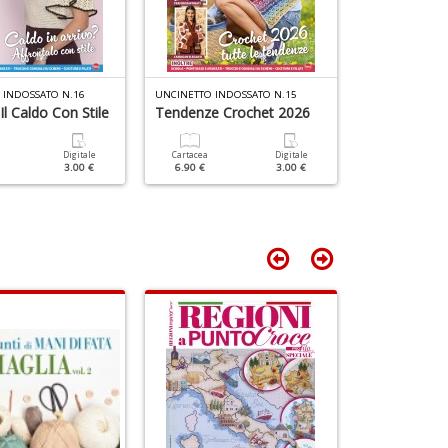
n
+
D
 INDOSSATO N.16
UNCINETTO INDOSSATO N.15
UNCINETTO IND
Il Caldo Con Stile
Tendenze Crochet 2026
La Moda Un
Stupisce
Digitale
Cartacea
Digitale
3.00 €
6.90 €
3.00 €
Cartacea
6.90 €