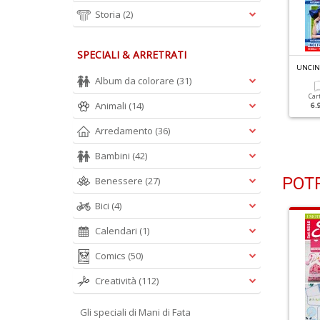
Storia
(2)
SPECIALI & ARRETRATI
NCINETTO INDOSSATO N.4
UNCINETTO INDOSSATO N.3
UNCIN
ntrecci Che Incantano
27 Capi Da Realizzare
Album da colorare
(31)
Car
Animali
(14)
6.
Cartacea
Digitale
Cartacea
Digitale
6.90 €
3.00 €
6.90 €
3.00 €
Arredamento
(36)
Bambini
(42)
POTR
Benessere
(27)
Bici
(4)
Calendari
(1)
Comics
(50)
Creatività
(112)
Gli speciali di Mani di Fata