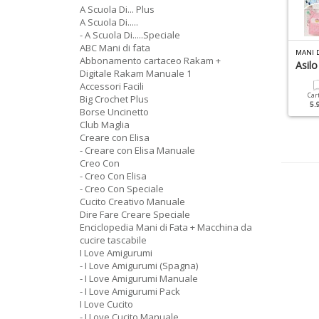
A Scuola Di... Plus
A Scuola Di.....
- A Scuola Di.....Speciale
ABC Mani di fata
 SCUOLA DI.....SPECIALE N.2
PIU MAGLIA BEBE SPECIALE N.1
MANI 
Abbonamento cartaceo Rakam +
upazzi
35 Progetti Per Tutto
Asil
Digitale Rakam Manuale 1
L'anno
Accessori Facili
Cartacea
Digitale
Car
Big Crochet Plus
6.90 €
3.50 €
5.
Borse Uncinetto
Cartacea
Digitale
9.90 €
4.90 €
Club Maglia
Creare con Elisa
- Creare con Elisa Manuale
Creo Con
- Creo Con Elisa
- Creo Con Speciale
Cucito Creativo Manuale
Dire Fare Creare Speciale
Enciclopedia Mani di Fata + Macchina da
cucire tascabile
I Love Amigurumi
- I Love Amigurumi (Spagna)
- I Love Amigurumi Manuale
- I Love Amigurumi Pack
I Love Cucito
- I Love Cucito Manuale