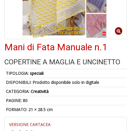
6
n
in
di
Mani di Fata Manuale n.1
COPERTINE A MAGLIA E UNCINETTO
TIPOLOGIA:
speciali
DISPONIBILI:
Prodotto disponibile solo in digitale
U
a
CATEGORIA:
Creatività
di
a
PAGINE: 80
a
FORMATO: 21 × 28.5 cm
Il
M
C
VERSIONE CARTACEA
I