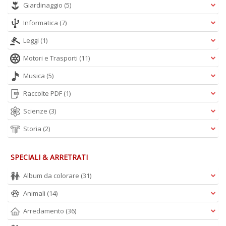
Giardinaggio
(5)
Ci
M
Informatica
(7)
n
+
Leggi
(1)
D
Motori e Trasporti
(11)
Musica
(5)
Raccolte PDF
(1)
1
d
Scienze
(3)
H
R
Storia
(2)
Vi
n
+
SPECIALI & ARRETRATI
D
Album da colorare
(31)
Animali
(14)
Arredamento
(36)