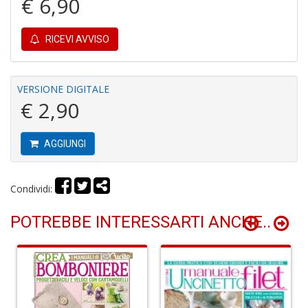
€ 6,90
RICEVI AVVISO
VERSIONE DIGITALE
€ 2,90
E
G
St
M
AGGIUNGI
S
n
+
Condividi:
D
POTREBBE INTERESSARTI ANCHE..
V
al
t