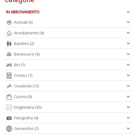
D
IN ABBONAMENTO
Animali
(5)
Arredamento
(4)
Bambini
(2)
N
Benessere
(3)
E
T
Bici
(1)
n
Comics
(1)
+
D
Creatività
(13)
Cucina
(9)
Enigmistica
(35)
Il
Fotografia
(4)
ri
d
Generiche
(2)
t