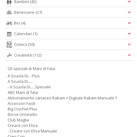
Bambini
(42)
Benessere
(27)
A
L
Bici
(4)
O
C
Calendari
(1)
n
Comics
(50)
Creatività
(112)
Gli speciali di Mani di Fata
A Scuola Di... Plus
A Scuola Di.....
- A Scuola Di.....Speciale
ABC Mani di fata
Abbonamento cartaceo Rakam + Digitale Rakam Manuale 1
Accessori Facili
Big Crochet Plus
Borse Uncinetto
Club Maglia
Creare con Elisa
- Creare con Elisa Manuale
Creo Con