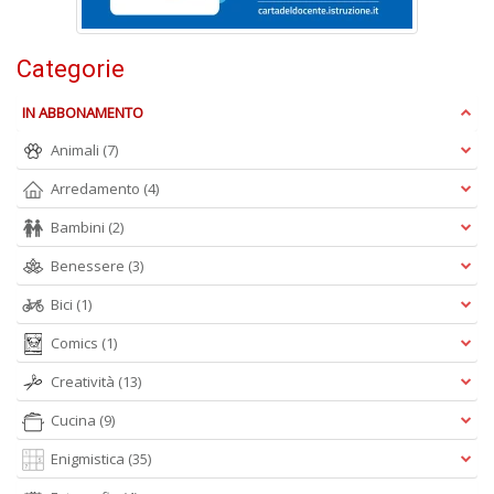
G
n
+
Categorie
D
IN ABBONAMENTO
Animali
(7)
Arredamento
(4)
Bambini
(2)
A
Benessere
(3)
L
O
Bici
(1)
C
n
Comics
(1)
Creatività
(13)
Cucina
(9)
Enigmistica
(35)