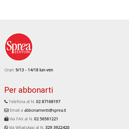
Orari:
9/13 - 14/18 lun-ven
Per abbonarti
Telefona al N.
02 87168197
Email a
abbonamenti@sprea.it
Via FAX al N.
02 56561221
Via WhatsApp al N.
329 3922420