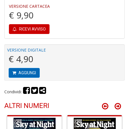
VERSIONE CARTACEA
€ 9,90
RICEVI AVVISO
M
C
VERSIONE DIGITALE
C
€ 4,90
M
n
+
AGGIUNGI
D
Condividi:
Fi
ALTRI NUMERI
X
M
al
u
M