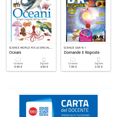
S
n
+
D
S
CIENCE WORLD FOCUS SPECIALE N.7
SCIENZE D&R N.1
Oceani
Domande E Risposte
G
A
n
Cartacea
Digitale
Cartacea
Digitale
9.90 €
4.90 €
7.90 €
3.50 €
+
D
L
U
di