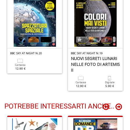
n
+
D
Z
BBC SKY AT NIGHT N.20
BBC SKY AT NIGHT N.19
e
NUOVI SEGRETI LUNARI
m
NELLE FOTO DI ARTEMIS
Cartacea
R
12.90 €
II
T
S
Cartacea
Digitale
n
12.90 €
5.90 €
+
D
POTREBBE INTERESSARTI ANCHE..