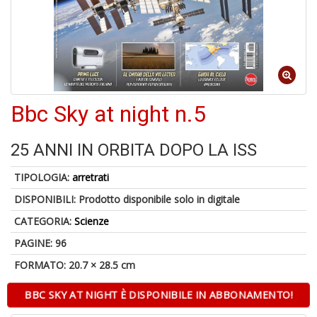
A
p
u
a
Bbc Sky at night n.5
H
25 ANNI IN ORBITA DOPO LA ISS
TIPOLOGIA:
arretrati
DISPONIBILI:
Prodotto disponibile solo in digitale
CATEGORIA:
Scienze
6
PAGINE: 96
f
+
FORMATO: 20.7 × 28.5 cm
di
in
BBC SKY AT NIGHT È DISPONIBILE IN ABBONAMENTO!
r