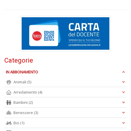
n
+
D
Categorie
A
L
IN ABBONAMENTO
O
C
Animali
(5)
n
Arredamento
(4)
Bambini
(2)
Benessere
(3)
Bici
(1)