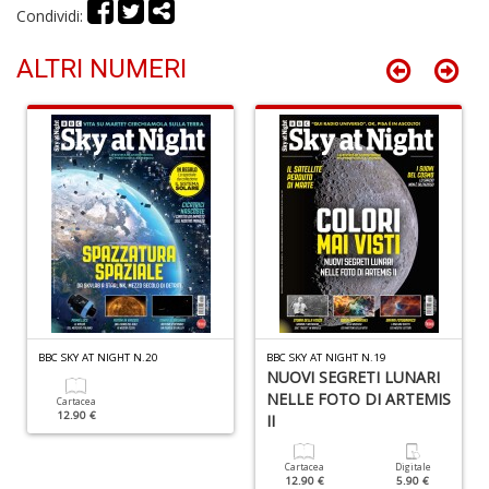
Condividi:
D
ALTRI NUMERI
A
d
p
P
D
M
n
+
D
BBC SKY AT NIGHT N.20
BBC SKY AT NIGHT N.19
NUOVI SEGRETI LUNARI
NELLE FOTO DI ARTEMIS
Cartacea
12.90 €
II
Cartacea
Digitale
12.90 €
5.90 €