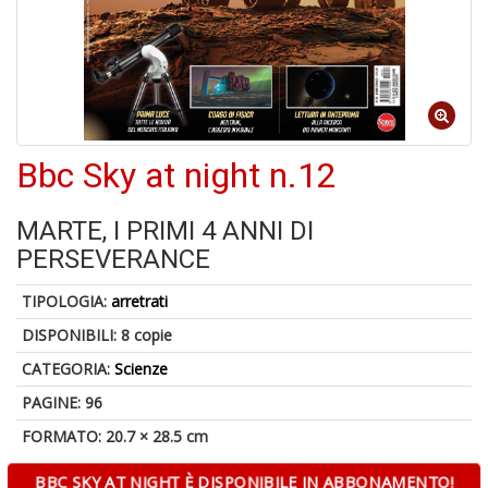
A
di
a
a
R
Bbc Sky at night n.12
MARTE, I PRIMI 4 ANNI DI
PERSEVERANCE
5
TIPOLOGIA:
arretrati
n
in
DISPONIBILI:
8 copie
di
CATEGORIA:
Scienze
PAGINE: 96
FORMATO: 20.7 × 28.5 cm
BBC SKY AT NIGHT È DISPONIBILE IN ABBONAMENTO!