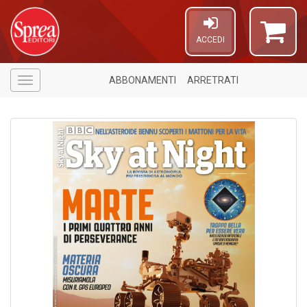
ACCEDI
ABBONAMENTI
ARRETRATI
Menù
1
n
in
di