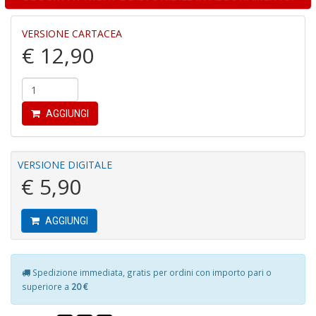
P
VERSIONE CARTACEA
pi
€ 12,90
r
R
T
S
P
AGGIUNGI
Pi
n
+
D
VERSIONE DIGITALE
€ 5,90
AGGIUNGI
D
G
St
Spedizione immediata, gratis per ordini con importo pari o
M
superiore a
20 €
S
n
+