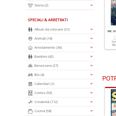
Storia
(2)
SPECIALI & ARRETRATI
Album da colorare
(31)
BC SKY AT NIGHT N.6
BBC SKY AT NIGHT N.5
BBC SK
a Luna Parla A Colori
25 Anni In Orbita Dopo La
Animali
(14)
ISS
Car
12.
Arredamento
(36)
Cartacea
Digitale
9.90 €
4.90 €
Cartacea
Digitale
9.90 €
4.90 €
Bambini
(42)
Benessere
(27)
Bici
(4)
POTR
Calendari
(1)
Comics
(50)
Creatività
(112)
Cucina
(58)