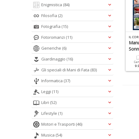
Enigmistica
(84)
Filosofia
(2)
Fotografia
(15)
Fotoromanzi
(11)
CIENZE D&R N.1
SKY AT NIGHT SPECIALE N.3
IL CO
omande E Risposte
Il Sistema Solare
Manu
Generiche
(6)
Son
Cartacea
Digitale
Cartacea
Digitale
Giardinaggio
(16)
7.90 €
3.50 €
12.90 €
5.90 €
Car
9.
Gli speciali di Mani di Fata
(83)
Informatica
(37)
Leggi
(11)
Libri
(52)
Lifestyle
(1)
Motori e Trasporti
(46)
Musica
(54)