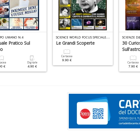
S
CIENCE WORLD FOCUS SPECIALE N.10
RPO UMANO N.4
SCIENZE D&
ale Pratico Sul
Le Grandi Scoperte
30 Curio
no
Sull'ast
Cartacea
9.90 €
tacea
Digitale
Cartacea
90 €
4.90 €
7.90 €