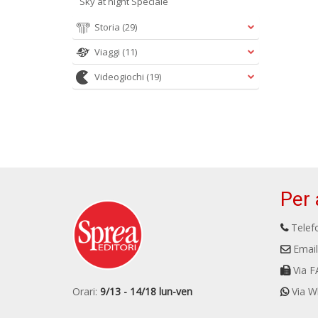
Sky at night Speciale
Storia
(29)
Viaggi
(11)
Videogiochi
(19)
Per 
Telefo
Email
Via F
Orari:
9/13 - 14/18 lun-ven
Via W