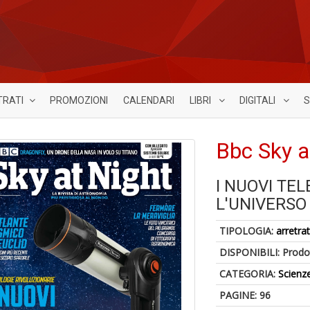
TRATI
PROMOZIONI
CALENDARI
LIBRI
DIGITALI
S
Bbc Sky a
I NUOVI TE
L'UNIVERSO
TIPOLOGIA:
arretrat
DISPONIBILI:
Prodot
CATEGORIA:
Scienz
PAGINE: 96