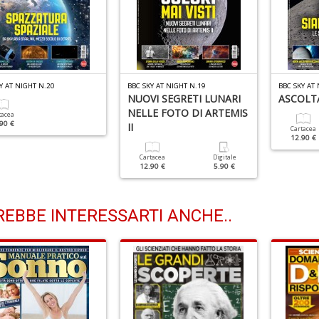
Y AT NIGHT N.20
BBC SKY AT NIGHT N.19
BBC SKY AT
NUOVI SEGRETI LUNARI
ASCOLT
NELLE FOTO DI ARTEMIS
tacea
90 €
II
Cartacea
12.90 €
Cartacea
Digitale
12.90 €
5.90 €
EBBE INTERESSARTI ANCHE..