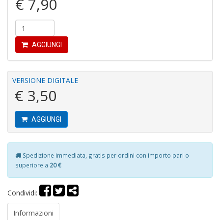
€ 7,90
n
+
D
AGGIUNGI
D
VERSIONE DIGITALE
di
€ 3,50
c
R
p
AGGIUNGI
fr
a
a
S
Spedizione immediata, gratis per ordini con importo pari o
n
superiore a
20 €
+
D
Condividi:
Informazioni