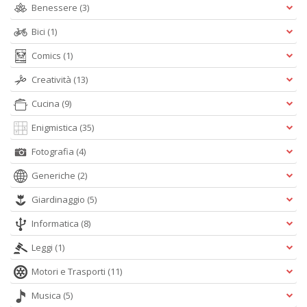
Benessere
(3)
n
+
Bici
(1)
D
Comics
(1)
Creatività
(13)
Cucina
(9)
Enigmistica
(35)
Fotografia
(4)
A
L
Generiche
(2)
O
C
Giardinaggio
(5)
n
Informatica
(8)
Leggi
(1)
Motori e Trasporti
(11)
Musica
(5)