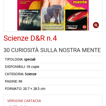
4
n
in
di
Scienze D&R n.4
1
f
30 CURIOSITÀ SULLA NOSTRA MENTE
TIPOLOGIA:
speciali
DISPONIBILI:
18 copie
CATEGORIA:
Scienze
E
PAGINE: 96
d
FORMATO: 20.7 × 28.5 cm
R
C
R
VERSIONE CARTACEA
S