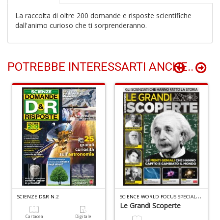
T
La raccolta di oltre 200 domande e risposte scientifiche
le
dall'animo curioso che ti sorprenderanno.
s
d
m
S
POTREBBE INTERESSARTI ANCHE..
W
F
D
e
R
n
+
D
S
CIENCE WORLD FOCUS SPECIALE N.10
SCIENZE D&R N.2
Le Grandi Scoperte
Cr
Cartacea
Digitale