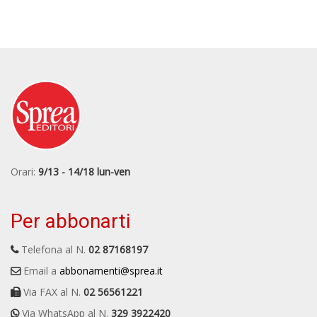
Orari:
9/13 - 14/18 lun-ven
Per abbonarti
Telefona al N.
02 87168197
Email a
abbonamenti@sprea.it
Via FAX al N.
02 56561221
Via WhatsApp al N.
329 3922420