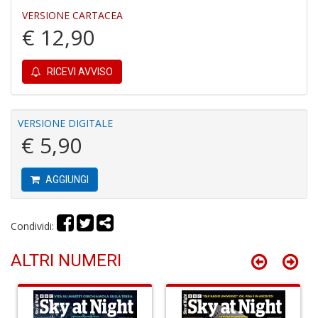
r
VERSIONE CARTACEA
€ 12,90
RICEVI AVVISO
R
VERSIONE DIGITALE
di
€ 5,90
c
V
C
AGGIUNGI
C
n
+
Condividi:
D
ALTRI NUMERI
C