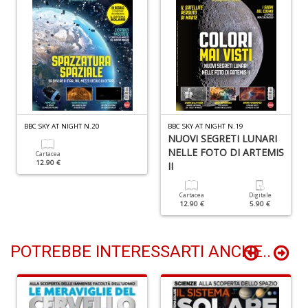
B
H
T
n
+
D
BBC SKY AT NIGHT N.20
BBC SKY AT NIGHT N.19
NUOVI SEGRETI LUNARI
P
NELLE FOTO DI ARTEMIS
Cartacea
B
12.90 €
II
T
G
Cartacea
Digitale
M
12.90 €
5.90 €
n
+
D
POTREBBE INTERESSARTI ANCHE..