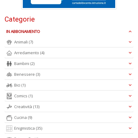
V
lo
Y
Categorie
n
+
IN ABBONAMENTO
D
Animali
(7)
Arredamento
(4)
Bambini
(2)
S
S
Benessere
(3)
n
+
Bici
(1)
D
Comics
(1)
Creatività
(13)
Cucina
(9)
Enigmistica
(35)