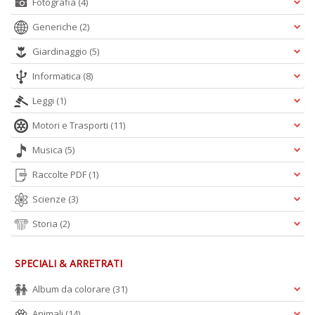
Fotografia
(4)
A
L
Generiche
(2)
O
C
Giardinaggio
(5)
n
Informatica
(8)
Leggi
(1)
Motori e Trasporti
(11)
Musica
(5)
Raccolte PDF
(1)
Scienze
(3)
Storia
(2)
SPECIALI & ARRETRATI
Album da colorare
(31)
Animali
(14)