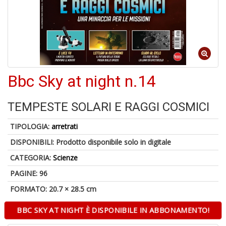
di
6
Bbc Sky at night n.14
n
in
di
TEMPESTE SOLARI E RAGGI COSMICI
TIPOLOGIA:
arretrati
DISPONIBILI:
Prodotto disponibile solo in digitale
CATEGORIA:
Scienze
PAGINE: 96
6
FORMATO: 20.7 × 28.5 cm
f
+
BBC SKY AT NIGHT È DISPONIBILE IN ABBONAMENTO!
di
in