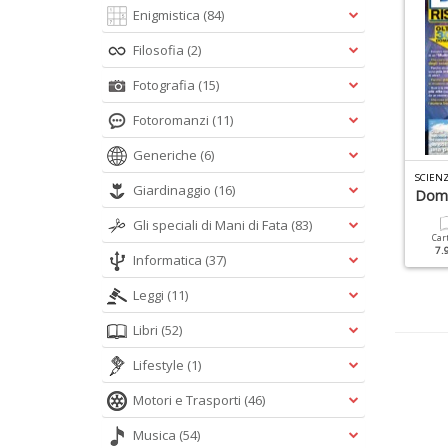
Enigmistica
(84)
Filosofia
(2)
Fotografia
(15)
Fotoromanzi
(11)
Generiche
(6)
S
CIENCE WORLD FOCUS DOMANDE E RISPOSTE N.11
CIENZE SPECIALE N.3
SCIEN
Giardinaggio
(16)
l Grande Libro Del Corpo
Le Meraviglie Del Cervello
Doma
Umano
Gli speciali di Mani di Fata
(83)
Cartacea
Digitale
Car
9.90 €
4.90 €
7.
Informatica
(37)
Cartacea
Digitale
9.90 €
4.90 €
Leggi
(11)
Libri
(52)
Lifestyle
(1)
Motori e Trasporti
(46)
Musica
(54)