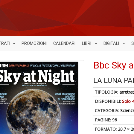
TRATI
PROMOZIONI
CALENDARI
LIBRI
DIGITALI
S
Bbc Sky a
LA LUNA PA
TIPOLOGIA:
arretrat
DISPONIBILI:
Solo 4
CATEGORIA:
Scienz
PAGINE: 96
FORMATO: 20.7 × 2