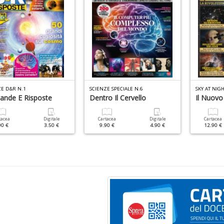
ZE D&R N.1
SCIENZE SPECIALE N.6
SKY AT NIGH
nde E Risposte
Dentro Il Cervello
Il Nuovo
tacea
Digitale
Cartacea
Digitale
Cartacea
90 €
3.50 €
9.90 €
4.90 €
12.90 €