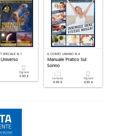
T SPECIALE N.1
IL CORPO UMANO N.4
SCIENZE SPECIAL
 Universo
Manuale Pratico Sul
100 Domand
Sonno
Sull'universo
Digitale
5.90 €
Cartacea
Digitale
Cartacea
9.90 €
4.90 €
9.90 €