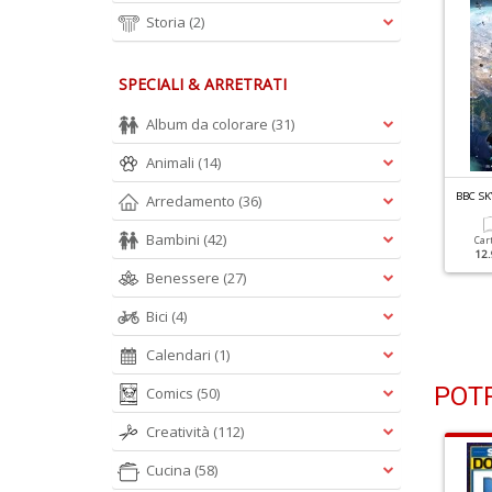
Storia
(2)
SPECIALI & ARRETRATI
Album da colorare
(31)
Animali
(14)
BC SKY AT NIGHT N.7
BBC SKY AT NIGHT N.5
BBC SK
Arredamento
(36)
 Un Passo Dal Sole
25 Anni In Orbita Dopo La
ISS
Bambini
(42)
Car
12.
Cartacea
Digitale
Benessere
(27)
9.90 €
4.90 €
Cartacea
Digitale
9.90 €
4.90 €
Bici
(4)
Calendari
(1)
POTR
Comics
(50)
Creatività
(112)
Cucina
(58)