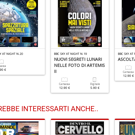
Y AT NIGHT N.20
BBC SKY AT NIGHT N.19
BBC SKY AT
NUOVI SEGRETI LUNARI
ASCOLT
NELLE FOTO DI ARTEMIS
tacea
90 €
II
Cartacea
12.90 €
Cartacea
Digitale
12.90 €
5.90 €
EBBE INTERESSARTI ANCHE..