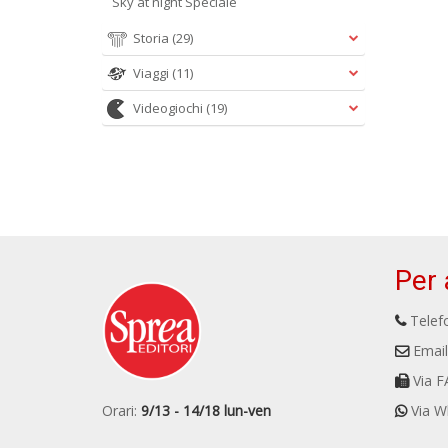
Sky at night Speciale
Storia
(29)
Viaggi
(11)
Videogiochi
(19)
Per 
Telefo
Email
Via F
Orari:
9/13 - 14/18 lun-ven
Via W