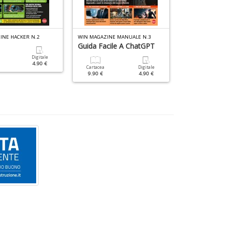
INE HACKER N.2
WIN MAGAZINE MANUALE N.3
LINUX PRO SPEC
Guida Facile A ChatGPT
Master Phy
2018
Digitale
4.90 €
Cartacea
Digitale
9.90 €
4.90 €
Cartacea
9.90 €