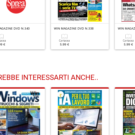
AGAZINE DVD N.340
WIN MAGAZINE DVD N.338
WIN MAGAZ
tacea
Cartacea
Cartacea
99 €
5.99 €
5.99 €
EBBE INTERESSARTI ANCHE..