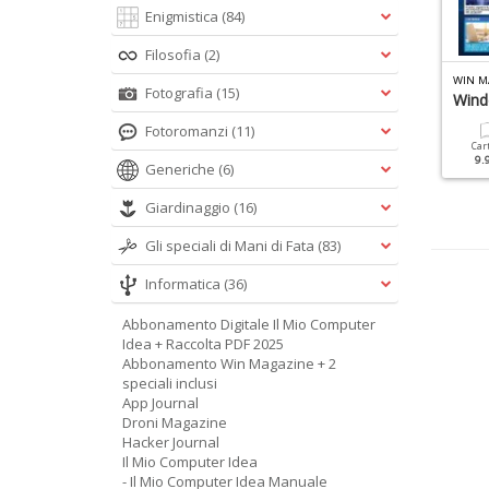
Enigmistica
(84)
Filosofia
(2)
IN MAGAZINE HACKER N.1
WIN MAGAZINE SPECIALE N.6
WIN M
Fotografia
(15)
acker Con L'IA
La Guida Facile A
Wind
Windows
Fotoromanzi
(11)
Cartacea
Digitale
Car
12.90 €
5.90 €
9.
Generiche
(6)
Cartacea
Digitale
9.90 €
4.90 €
Giardinaggio
(16)
Gli speciali di Mani di Fata
(83)
Informatica
(36)
Abbonamento Digitale Il Mio Computer
Idea + Raccolta PDF 2025
Abbonamento Win Magazine + 2
speciali inclusi
App Journal
Droni Magazine
Hacker Journal
Il Mio Computer Idea
- Il Mio Computer Idea Manuale