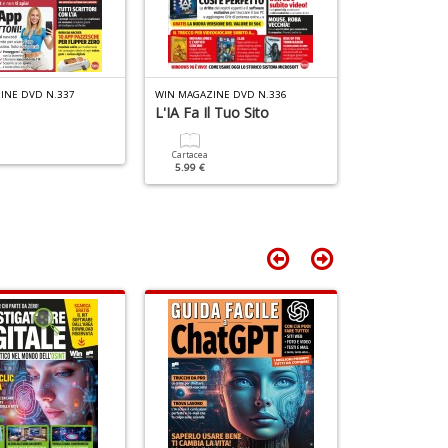
M
r
in
s
C
T
INE DVD N.337
WIN MAGAZINE DVD N.336
WIN MAGAZINE 
n
L'IA Fa Il Tuo Sito
+
Cartacea
D
5.99 €
Cartacea
5.99 €