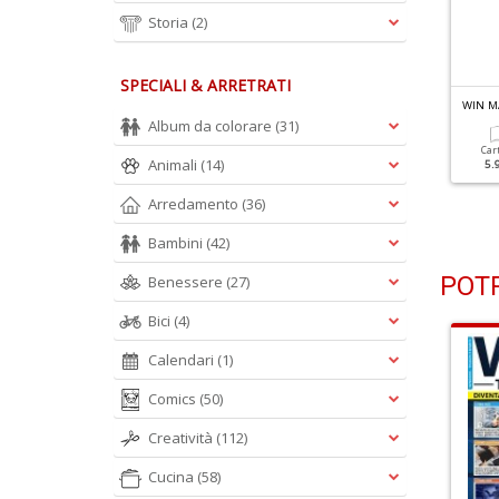
Storia
(2)
SPECIALI & ARRETRATI
IN MAGAZINE DVD N.326
WIN MAGAZINE DVD N.325
WIN M
Album da colorare
(31)
Cartacea
Cartacea
Car
Animali
(14)
5.99 €
5.99 €
5.
Arredamento
(36)
Bambini
(42)
POTR
Benessere
(27)
Bici
(4)
Calendari
(1)
Comics
(50)
Creatività
(112)
Cucina
(58)