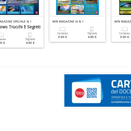
AGAZINE SPECIALE N.1
WIN MAGAZINE IA N.1
WIN MAGAZ
ows Trucchi E Segreti
Cartacea
Digitale
Cartacea
9.90 €
4.90 €
9.90 €
tacea
Digitale
90 €
4.90 €