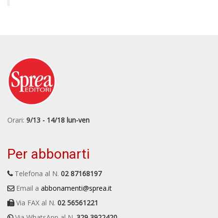
Orari:
9/13 - 14/18 lun-ven
Per abbonarti
Telefona al N.
02 87168197
Email a
abbonamenti@sprea.it
Via FAX al N.
02 56561221
Via WhatsApp al N.
329 3922420