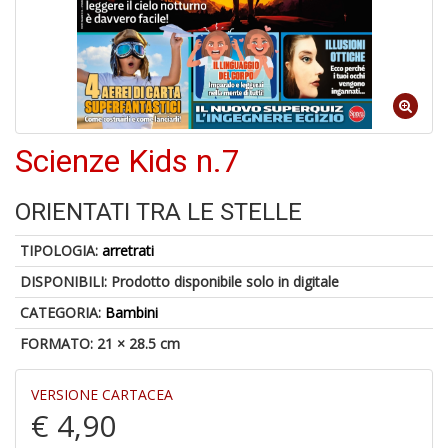
M
C
V
Scienze Kids n.7
ORIENTATI TRA LE STELLE
U
M
TIPOLOGIA:
arretrati
in
C
DISPONIBILI:
Prodotto disponibile solo in digitale
p
u
CATEGORIA:
Bambini
a
FORMATO: 21 × 28.5 cm
-
C
VERSIONE CARTACEA
€ 4,90