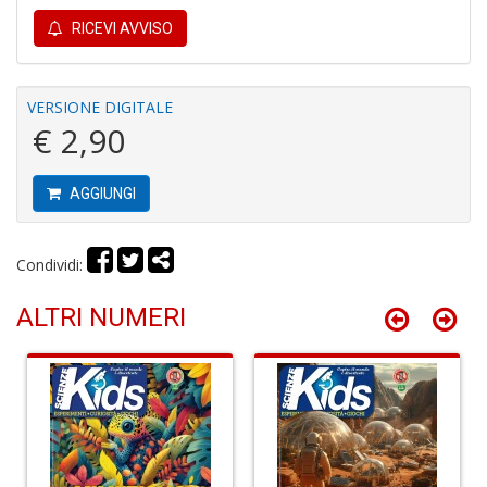
1
f
RICEVI AVVISO
VERSIONE DIGITALE
€ 2,90
AGGIUNGI
Il
G
A
C
Condividi:
S
n
ALTRI NUMERI
+
D
A
R