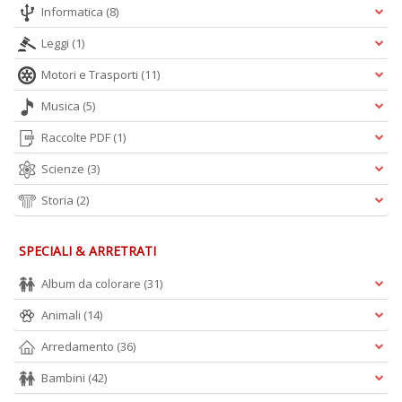
Informatica
(8)
Leggi
(1)
A
L
Motori e Trasporti
(11)
O
C
Musica
(5)
n
Raccolte PDF
(1)
Scienze
(3)
Storia
(2)
SPECIALI & ARRETRATI
Album da colorare
(31)
Animali
(14)
Arredamento
(36)
Bambini
(42)