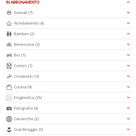
IN ABBONAMENTO
Animali
(7)
W
Arredamento
(4)
e
i
Bambini
(2)
s
p
Benessere
(3)
s
Bici
(1)
i
la
Comics
(1)
Il
M
Creatività
(13)
C
I
Cucina
(9)
n
+
Enigmistica
(35)
D
Fotografia
(4)
Generiche
(2)
Giardinaggio
(5)