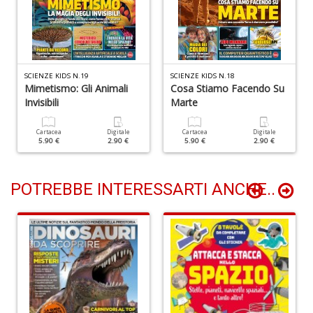
Y
&
R
M
n
+
SCIENZE KIDS N.19
SCIENZE KIDS N.18
D
Mimetismo: Gli Animali
Cosa Stiamo Facendo Su
Invisibili
Marte
Cartacea
Digitale
Cartacea
Digitale
5.90 €
2.90 €
5.90 €
2.90 €
M
di
POTREBBE INTERESSARTI ANCHE..
F
B
n
+
D