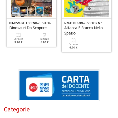
L
Il
D
INOSAURI LEGGENDARI SPECIALE N.6
MAGIE DI CARTA - STICKER N.1
n
Dinosauri Da Scoprire
Attacca E Stacca Nello
+
Spazio
D
Cartacea
Digitale
9.90 €
4.90 €
Cartacea
6.90 €
C
c
la
p
t
A
n
+
D
Categorie