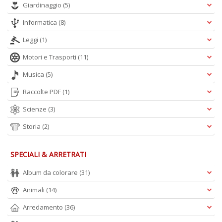
Giardinaggio
(5)
A
L
Informatica
(8)
O
Leggi
(1)
C
n
Motori e Trasporti
(11)
Musica
(5)
Raccolte PDF
(1)
Scienze
(3)
Storia
(2)
SPECIALI & ARRETRATI
Album da colorare
(31)
Animali
(14)
Arredamento
(36)