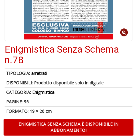
A
Enigmistica Senza Schema
di
a
n.78
a
B
d
TIPOLOGIA:
arretrati
DISPONIBILI:
Prodotto disponibile solo in digitale
CATEGORIA:
Enigmistica
PAGINE: 96
FORMATO: 19 × 26 cm
6
ENIGMISTICA SENZA SCHEMA È DISPONIBILE IN
f
ABBONAMENTO!
+
di