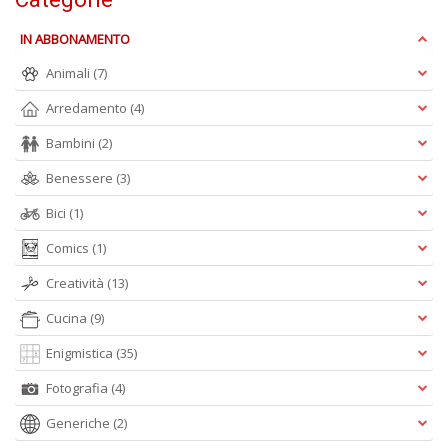
IN ABBONAMENTO
L
Il
Animali
(7)
n
+
Arredamento
(4)
D
Bambini
(2)
Benessere
(3)
Bici
(1)
D
Q
Comics
(1)
n
Creatività
(13)
+
D
Cucina
(9)
Enigmistica
(35)
Fotografia
(4)
Generiche
(2)