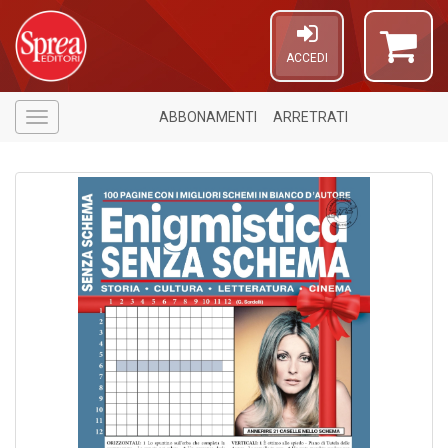
ACCEDI
ABBONAMENTI
ARRETRATI
Menù
A
di
a
a
R