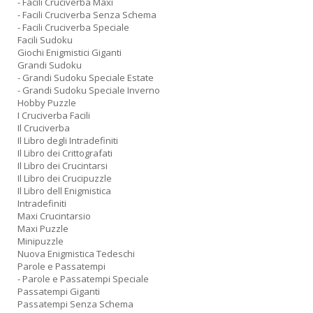
- Facili Cruciverba Maxi
- Facili Cruciverba Senza Schema
- Facili Cruciverba Speciale
Facili Sudoku
Giochi Enigmistici Giganti
Grandi Sudoku
- Grandi Sudoku Speciale Estate
- Grandi Sudoku Speciale Inverno
Hobby Puzzle
I Cruciverba Facili
Il Cruciverba
Il Libro degli Intradefiniti
Il Libro dei Crittografati
Il Libro dei Crucintarsi
Il Libro dei Crucipuzzle
Il Libro dell Enigmistica
Intradefiniti
Maxi Crucintarsio
Maxi Puzzle
Minipuzzle
Nuova Enigmistica Tedeschi
Parole e Passatempi
- Parole e Passatempi Speciale
Passatempi Giganti
Passatempi Senza Schema