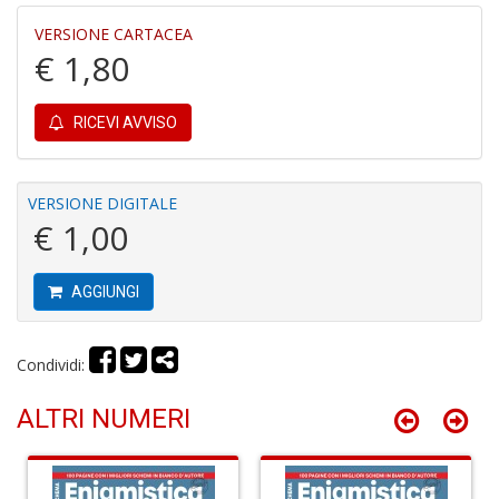
in
VERSIONE CARTACEA
r
€ 1,80
RICEVI AVVISO
VERSIONE DIGITALE
€ 1,00
N
I
L
C
AGGIUNGI
S
M
n
Condividi:
+
D
ALTRI NUMERI