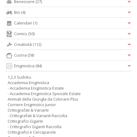
Benessere
(27)
Bici
(4)
Calendari
(1)
Comics
(50)
Creatività
(112)
Cucina
(58)
Enigmistica
(84)
1,2,3 Sudoku
Accademia Enigmistica
- Accademia Enigmistica Estate
- Accademia Enigmistica Speciale Estate
Animali della Giungla da Colorare Plus
Corriere Enigmistico Junior
Crittografati & Varianti
- Crittografati & Varianti Raccolta
Crittografici Giganti
- Crittografici Giganti Raccolta
Crittografici e Cercaparole