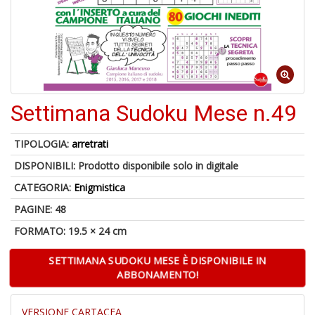
U
a
di
di
A
Settimana Sudoku Mese n.49
TIPOLOGIA:
arretrati
DISPONIBILI:
Prodotto disponibile solo in digitale
CATEGORIA:
Enigmistica
PAGINE: 48
1
FORMATO: 19.5 × 24 cm
f
d
SETTIMANA SUDOKU MESE È DISPONIBILE IN
L
ABBONAMENTO!
M
B
+
VERSIONE CARTACEA