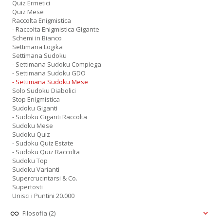
Quiz Ermetici
Quiz Mese
Raccolta Enigmistica
- Raccolta Enigmistica Gigante
Schemi in Bianco
Settimana Logika
Settimana Sudoku
- Settimana Sudoku Compiega
- Settimana Sudoku GDO
- Settimana Sudoku Mese
Solo Sudoku Diabolici
Stop Enigmistica
Sudoku Giganti
- Sudoku Giganti Raccolta
Sudoku Mese
Sudoku Quiz
- Sudoku Quiz Estate
- Sudoku Quiz Raccolta
Sudoku Top
Sudoku Varianti
Supercrucintarsi & Co.
Supertosti
Unisci i Puntini 20.000
Filosofia
(2)