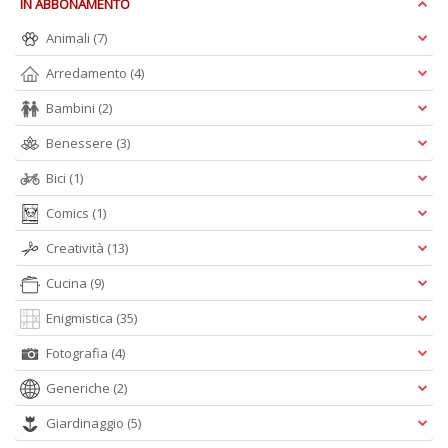
IN ABBONAMENTO
D
Animali
(7)
Arredamento
(4)
Bambini
(2)
S
Benessere
(3)
G
n
Bici
(1)
+
D
Comics
(1)
Creatività
(13)
Cucina
(9)
Enigmistica
(35)
Fotografia
(4)
A
L
Generiche
(2)
O
Giardinaggio
(5)
C
n