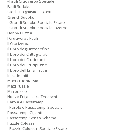
- Facili Cruciverba Speciale
Facili Sudoku
Giochi Enigmistici Giganti
Grandi Sudoku
- Grandi Sudoku Speciale Estate
- Grandi Sudoku Speciale Inverno
Hobby Puzzle
I Cruciverba Facili
Il Cruciverba
Il Libro degli Intradefiniti
Il Libro dei Crittografati
Il Libro dei Crucintarsi
Il Libro dei Crucipuzzle
Il Libro dell Enigmistica
Intradefiniti
Maxi Crucintarsio
Maxi Puzzle
Minipuzzle
Nuova Enigmistica Tedeschi
Parole e Passatempi
- Parole e Passatempi Speciale
Passatempi Giganti
Passatempi Senza Schema
Puzzle Colossali
- Puzzle Colossali Speciale Estate