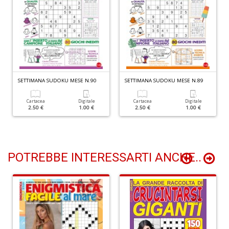
I
l'
H
K
E
n
+
SETTIMANA SUDOKU MESE N.90
SETTIMANA SUDOKU MESE N.89
D
Cartacea
Digitale
Cartacea
Digitale
2.50 €
1.00 €
2.50 €
1.00 €
li
of
POTREBBE INTERESSARTI ANCHE..
M
2
Il
M
C
I
M
n