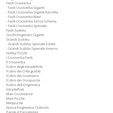
Facili Cruciverba
- Facili Cruciverba Giganti
- Facili Cruciverba Giganti Raccolta
- Facili Cruciverba Maxi
- Facili Cruciverba Senza Schema
- Facili Cruciverba Speciale
Facili Sudoku
Giochi Enigmistici Giganti
Grandi Sudoku
- Grandi Sudoku Speciale Estate
- Grandi Sudoku Speciale Inverno
Hobby Puzzle
I Cruciverba Facili
Il Cruciverba
Il Libro degli Intradefiniti
Il Libro dei Crittografati
Il Libro dei Crucintarsi
Il Libro dei Crucipuzzle
Il Libro dell Enigmistica
Intradefiniti
Maxi Crucintarsio
Maxi Puzzle
Minipuzzle
Nuova Enigmistica Tedeschi
Parole e Passatempi