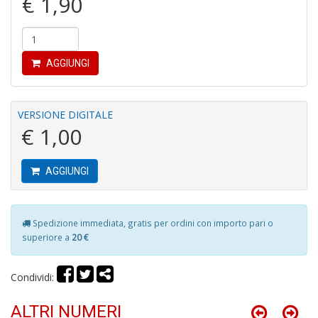
€ 1,90
AGGIUNGI
I
B
V
VERSIONE DIGITALE
n
€ 1,00
+
D
AGGIUNGI
Spedizione immediata, gratis per ordini con importo pari o
R
superiore a
20 €
P
2
G
Condividi:
V
R
ALTRI NUMERI
P