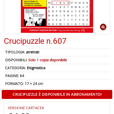
6
n
in
di
Crucipuzzle n.607
TIPOLOGIA:
arretrati
DISPONIBILI:
Solo 1 copia disponibile
CATEGORIA:
Enigmistica
PAGINE: 64
A
a
FORMATO: 17 × 24 cm
a
O
CRUCIPUZZLE È DISPONIBILE IN ABBONAMENTO!
d
V
VERSIONE CARTACEA