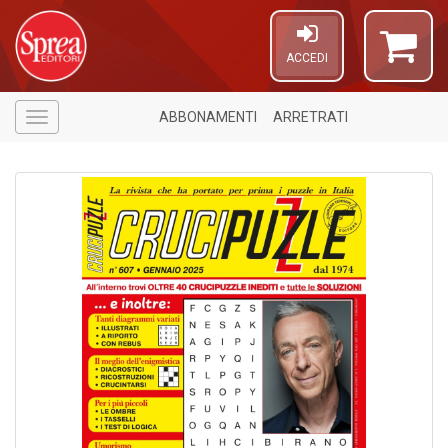
ACCEDI
ABBONAMENTI
ARRETRATI
Menù
U
a
c
C
S