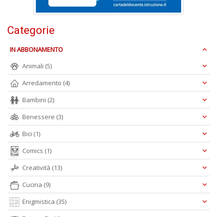
Is
di
po
Categorie
K
n
IN ABBONAMENTO
+
D
Animali
(5)
Arredamento
(4)
Bambini
(2)
Benessere
(3)
Bici
(1)
A
Comics
(1)
L
O
Creatività
(13)
C
n
Cucina
(9)
Enigmistica
(35)