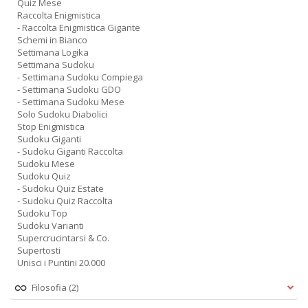
Quiz Mese
Raccolta Enigmistica
- Raccolta Enigmistica Gigante
Schemi in Bianco
Settimana Logika
Settimana Sudoku
- Settimana Sudoku Compiega
- Settimana Sudoku GDO
- Settimana Sudoku Mese
Solo Sudoku Diabolici
Stop Enigmistica
Sudoku Giganti
- Sudoku Giganti Raccolta
Sudoku Mese
Sudoku Quiz
- Sudoku Quiz Estate
- Sudoku Quiz Raccolta
Sudoku Top
Sudoku Varianti
Supercrucintarsi & Co.
Supertosti
Unisci i Puntini 20.000
Filosofia
(2)