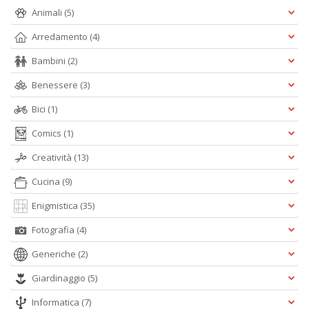
D
Animali
(5)
Arredamento
(4)
Bambini
(2)
Benessere
(3)
Q
P
Bici
(1)
n
+
Comics
(1)
D
Creatività
(13)
Cucina
(9)
Enigmistica
(35)
Fotografia
(4)
Generiche
(2)
A
L
Giardinaggio
(5)
O
C
Informatica
(7)
n