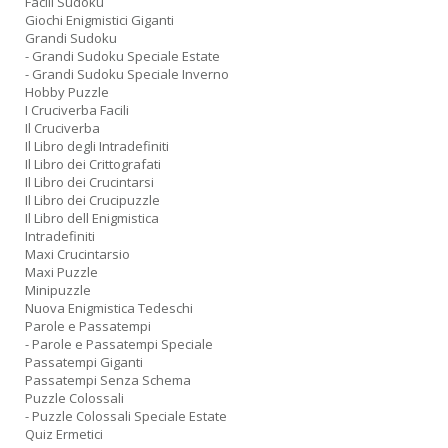
Facili Sudoku
Giochi Enigmistici Giganti
Grandi Sudoku
- Grandi Sudoku Speciale Estate
- Grandi Sudoku Speciale Inverno
Hobby Puzzle
I Cruciverba Facili
Il Cruciverba
Il Libro degli Intradefiniti
Il Libro dei Crittografati
Il Libro dei Crucintarsi
Il Libro dei Crucipuzzle
Il Libro dell Enigmistica
Intradefiniti
Maxi Crucintarsio
Maxi Puzzle
Minipuzzle
Nuova Enigmistica Tedeschi
Parole e Passatempi
- Parole e Passatempi Speciale
Passatempi Giganti
Passatempi Senza Schema
Puzzle Colossali
- Puzzle Colossali Speciale Estate
Quiz Ermetici