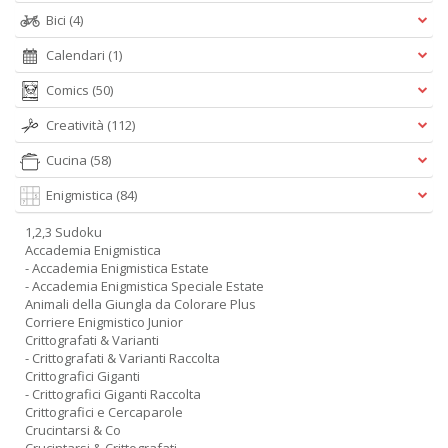
Bici
(4)
Calendari
(1)
Comics
(50)
Creatività
(112)
Cucina
(58)
Enigmistica
(84)
1,2,3 Sudoku
Accademia Enigmistica
- Accademia Enigmistica Estate
- Accademia Enigmistica Speciale Estate
Animali della Giungla da Colorare Plus
Corriere Enigmistico Junior
Crittografati & Varianti
- Crittografati & Varianti Raccolta
Crittografici Giganti
- Crittografici Giganti Raccolta
Crittografici e Cercaparole
Crucintarsi & Co