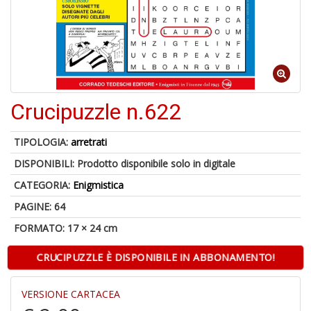
Crucipuzzle n.622
1
n
c
TIPOLOGIA:
arretrati
c
DISPONIBILI:
Prodotto disponibile solo in digitale
di
in
CATEGORIA:
Enigmistica
o
PAGINE: 64
FORMATO: 17 × 24 cm
CRUCIPUZZLE È DISPONIBILE IN ABBONAMENTO!
1
n
VERSIONE CARTACEA
in