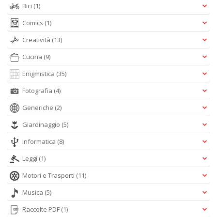
+
Bici
(1)
D
Comics
(1)
Creatività
(13)
Cucina
(9)
Enigmistica
(35)
Fotografia
(4)
A
L
Generiche
(2)
O
C
Giardinaggio
(5)
n
Informatica
(8)
Leggi
(1)
Motori e Trasporti
(11)
Musica
(5)
Raccolte PDF
(1)