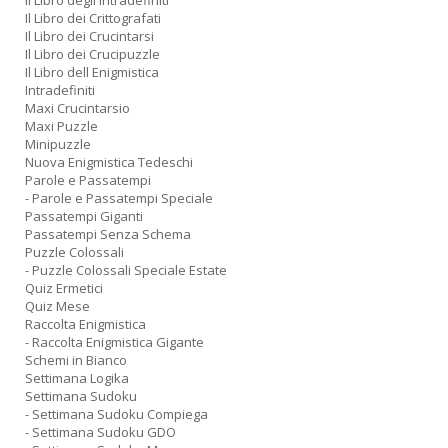
Il Libro degli Intradefiniti
Il Libro dei Crittografati
Il Libro dei Crucintarsi
Il Libro dei Crucipuzzle
Il Libro dell Enigmistica
Intradefiniti
Maxi Crucintarsio
Maxi Puzzle
Minipuzzle
Nuova Enigmistica Tedeschi
Parole e Passatempi
- Parole e Passatempi Speciale
Passatempi Giganti
Passatempi Senza Schema
Puzzle Colossali
- Puzzle Colossali Speciale Estate
Quiz Ermetici
Quiz Mese
Raccolta Enigmistica
- Raccolta Enigmistica Gigante
Schemi in Bianco
Settimana Logika
Settimana Sudoku
- Settimana Sudoku Compiega
- Settimana Sudoku GDO