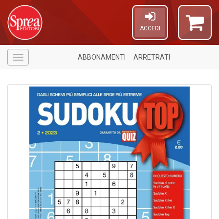
ACCEDI
ABBONAMENTI
ARRETRATI
Menù
1
n
in
di