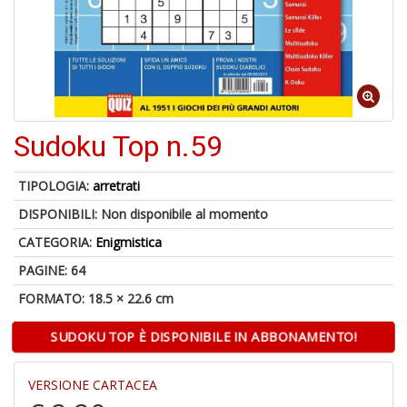
U
a
c
Il
C
Sudoku Top n.59
TIPOLOGIA:
arretrati
6
DISPONIBILI:
Non disponibile al momento
n
in
CATEGORIA:
Enigmistica
di
PAGINE: 64
FORMATO: 18.5 × 22.6 cm
SUDOKU TOP È DISPONIBILE IN ABBONAMENTO!
VERSIONE CARTACEA
C