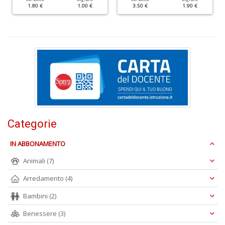
R
1.80 €
1.00 €
3.50 €
1.90 €
P
n
+
D
S
L
n
Categorie
+
D
IN ABBONAMENTO
Animali
(7)
Arredamento
(4)
I
Bambini
(2)
C
Fa
Benessere
(3)
n