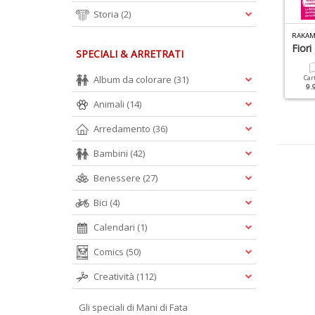
Storia
(2)
ANI DI FATA PUNTO CROCE N.6
PIU MAGLIA BEBE SPECIALE N.4
RAKAM 
silo E Bambino
Corredini E Copertine
Fiori
SPECIALI & ARRETRATI
Album da colorare
(31)
Cartacea
Digitale
Cartacea
Digitale
Car
5.90 €
2.90 €
9.90 €
4.90 €
9.
Animali
(14)
Arredamento
(36)
Bambini
(42)
Benessere
(27)
Bici
(4)
Calendari
(1)
Comics
(50)
Creatività
(112)
Gli speciali di Mani di Fata