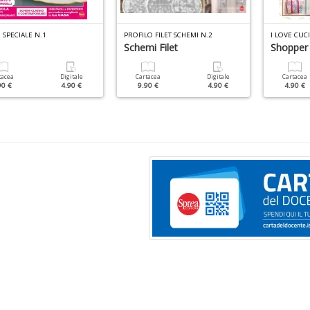
SPECIALE N.1
PROFILO FILET SCHEMI N.2
I LOVE CUC
Schemi Filet
Shopper
tacea
Digitale
Cartacea
Digitale
Cartacea
90 €
4.90 €
9.90 €
4.90 €
4.90 €