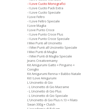
- I Love Cucito Monografici
- I Love Cucito Pack Extra
- I Love Cucito Speciale
I Love Feltro
- I Love Feltro Speciale
I Love Maglia
I Love Punto Croce
- I Love Punto Croce Plus
- I Love Punto Croce Speciale
I Miei Punti all Uncinetto
- I Miei Punti all Uncinetto Speciale
I Miei Punti di Maglia
- I Miei Punti di Maglia Speciale
Jeans Creativemamy
Kit Amigurumi Gatto + Pinguino +
Coniglio
Kit Amigurumi Renna + Babbo Natale
Kit I Love Amigurumi
L Uncinetto di Gio
- L Uncinetto di Gio Macrame
- L Uncinetto di Gio Plus
- L Uncinetto di Gio Speciale
L'Uncinetto di Gio Plus n.13 + Filato
Swan 300g + Clutch
L'accademia di Rakam