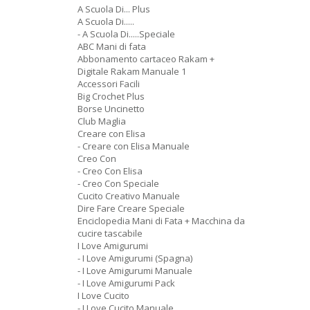
A Scuola Di... Plus
A Scuola Di.....
- A Scuola Di.....Speciale
ABC Mani di fata
Abbonamento cartaceo Rakam +
Digitale Rakam Manuale 1
Accessori Facili
Big Crochet Plus
Borse Uncinetto
Club Maglia
Creare con Elisa
- Creare con Elisa Manuale
Creo Con
- Creo Con Elisa
- Creo Con Speciale
Cucito Creativo Manuale
Dire Fare Creare Speciale
Enciclopedia Mani di Fata + Macchina da
cucire tascabile
I Love Amigurumi
- I Love Amigurumi (Spagna)
- I Love Amigurumi Manuale
- I Love Amigurumi Pack
I Love Cucito
- I Love Cucito Manuale