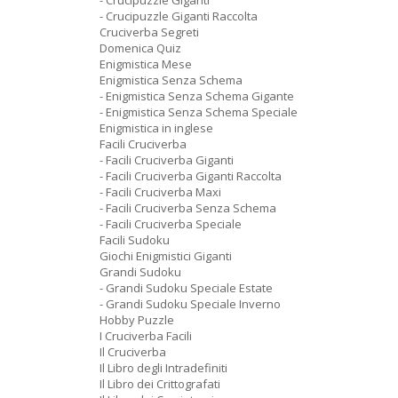
- Crucipuzzle Giganti
- Crucipuzzle Giganti Raccolta
Cruciverba Segreti
Domenica Quiz
Enigmistica Mese
Enigmistica Senza Schema
- Enigmistica Senza Schema Gigante
- Enigmistica Senza Schema Speciale
Enigmistica in inglese
Facili Cruciverba
- Facili Cruciverba Giganti
- Facili Cruciverba Giganti Raccolta
- Facili Cruciverba Maxi
- Facili Cruciverba Senza Schema
- Facili Cruciverba Speciale
Facili Sudoku
Giochi Enigmistici Giganti
Grandi Sudoku
- Grandi Sudoku Speciale Estate
- Grandi Sudoku Speciale Inverno
Hobby Puzzle
I Cruciverba Facili
Il Cruciverba
Il Libro degli Intradefiniti
Il Libro dei Crittografati