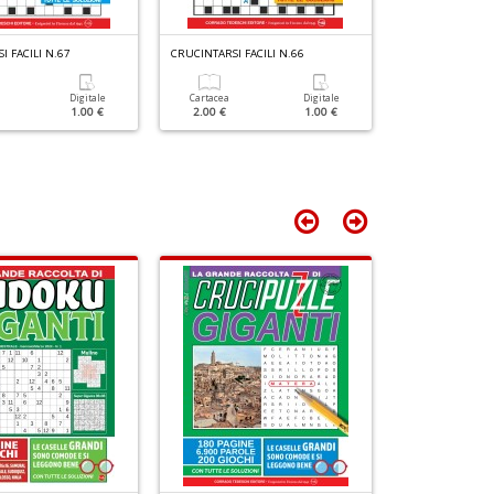
S
M
C
C
I
I FACILI N.67
CRUCINTARSI FACILI N.66
CRUCINTARSI FAC
M
n
Digitale
Cartacea
Digitale
Cartacea
1.00 €
2.00 €
1.00 €
2.00 €
+
D