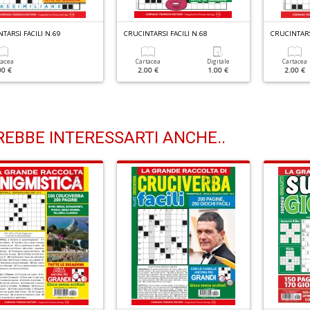
TARSI FACILI N.69
CRUCINTARSI FACILI N.68
CRUCINTARS
tacea
Cartacea
Digitale
Cartacea
00 €
2.00 €
1.00 €
2.00 €
EBBE INTERESSARTI ANCHE..