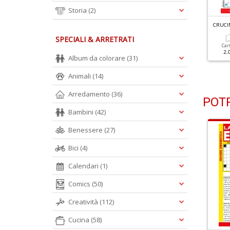
Storia
(2)
RUCINTARSI FACILI N.56
CRUCINTARSI FACILI N.55
CRUCIN
SPECIALI & ARRETRATI
Cartacea
Digitale
Cartacea
Digitale
Car
1.90 €
1.00 €
1.90 €
1.00 €
2.
Album da colorare
(31)
Animali
(14)
Arredamento
(36)
POTR
Bambini
(42)
Benessere
(27)
Bici
(4)
Calendari
(1)
Comics
(50)
Creatività
(112)
Cucina
(58)