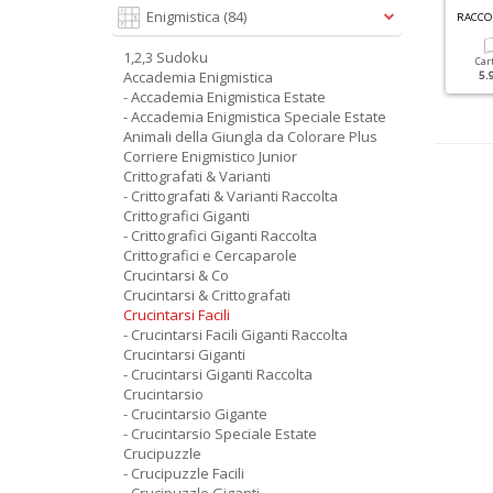
C
RUCINTARSI GIGANTI RACCOLTA N.3
Enigmistica
(84)
FACILI CRUCIVERBA SPECIALE N.2
1,2,3 Sudoku
Cartacea
Digitale
Cartacea
Digitale
Car
Accademia Enigmistica
5.90 €
2.90 €
1.80 €
1.00 €
5.
- Accademia Enigmistica Estate
- Accademia Enigmistica Speciale Estate
Animali della Giungla da Colorare Plus
Corriere Enigmistico Junior
Crittografati & Varianti
- Crittografati & Varianti Raccolta
Crittografici Giganti
- Crittografici Giganti Raccolta
Crittografici e Cercaparole
Crucintarsi & Co
Crucintarsi & Crittografati
Crucintarsi Facili
- Crucintarsi Facili Giganti Raccolta
Crucintarsi Giganti
- Crucintarsi Giganti Raccolta
Crucintarsio
- Crucintarsio Gigante
- Crucintarsio Speciale Estate
Crucipuzzle
- Crucipuzzle Facili