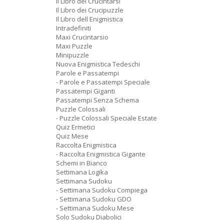
Il Libro dei Crucintarsi
Il Libro dei Crucipuzzle
Il Libro dell Enigmistica
Intradefiniti
Maxi Crucintarsio
Maxi Puzzle
Minipuzzle
Nuova Enigmistica Tedeschi
Parole e Passatempi
- Parole e Passatempi Speciale
Passatempi Giganti
Passatempi Senza Schema
Puzzle Colossali
- Puzzle Colossali Speciale Estate
Quiz Ermetici
Quiz Mese
Raccolta Enigmistica
- Raccolta Enigmistica Gigante
Schemi in Bianco
Settimana Logika
Settimana Sudoku
- Settimana Sudoku Compiega
- Settimana Sudoku GDO
- Settimana Sudoku Mese
Solo Sudoku Diabolici