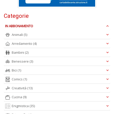
Is
di
po
Categorie
K
n
IN ABBONAMENTO
+
D
Animali
(5)
Arredamento
(4)
Bambini
(2)
Benessere
(3)
Bici
(1)
A
Comics
(1)
L
O
Creatività
(13)
C
n
Cucina
(9)
Enigmistica
(35)