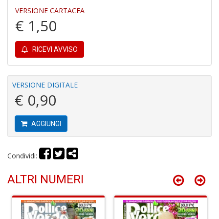
VERSIONE CARTACEA
€ 1,50
RICEVI AVVISO
I
B
V
VERSIONE DIGITALE
n
€ 0,90
+
D
AGGIUNGI
Condividi:
R
P
ALTRI NUMERI
2
G
V
R
P