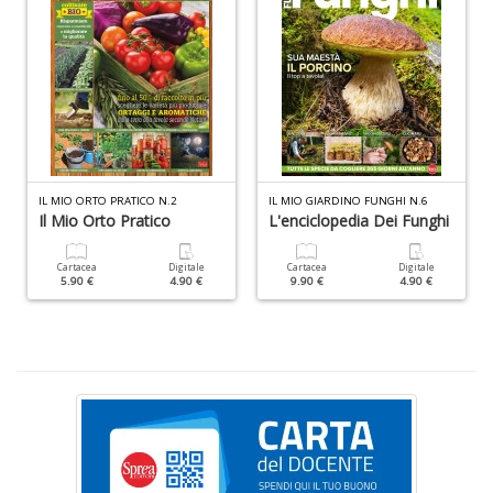
S
S
n
+
D
IL MIO ORTO PRATICO N.2
IL MIO GIARDINO FUNGHI N.6
Il Mio Orto Pratico
L'enciclopedia Dei Funghi
F
C
Cartacea
Digitale
Cartacea
Digitale
5.90 €
4.90 €
9.90 €
4.90 €
B
d
e
n
+
D