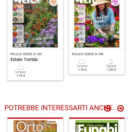
(d
n
+
D
Gl
POLLICE VERDE N.189
POLLICE VERDE N.188
u
Estate Torrida
d
Cartacea
Digitale
D
1.70 €
1.00 €
Cartacea
H
1.70 €
S
n
+
D
POTREBBE INTERESSARTI ANCHE..