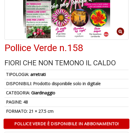
6
n
in
di
Pollice Verde n.158
FIORI CHE NON TEMONO IL CALDO
TIPOLOGIA:
arretrati
DISPONIBILI:
Prodotto disponibile solo in digitale
A
CATEGORIA:
Giardinaggio
a
a
PAGINE: 48
O
FORMATO: 21 × 27.5 cm
d
V
POLLICE VERDE È DISPONIBILE IN ABBONAMENTO!