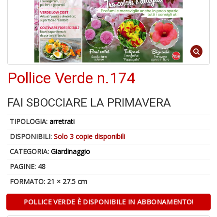
Pollice Verde n.174
6
f
+
FAI SBOCCIARE LA PRIMAVERA
di
in
TIPOLOGIA:
arretrati
r
DISPONIBILI:
Solo 3 copie disponibili
CATEGORIA:
Giardinaggio
PAGINE: 48
FORMATO: 21 × 27.5 cm
POLLICE VERDE È DISPONIBILE IN ABBONAMENTO!
U