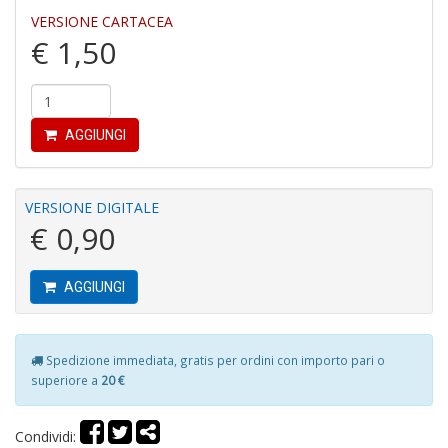
a
VERSIONE CARTACEA
c
€ 1,50
D
M
in
di
AGGIUNGI
VERSIONE DIGITALE
€ 0,90
R
AGGIUNGI
p
fr
a
a
Spedizione immediata, gratis per ordini con importo pari o
S
superiore a
20 €
n
+
D
Condividi: