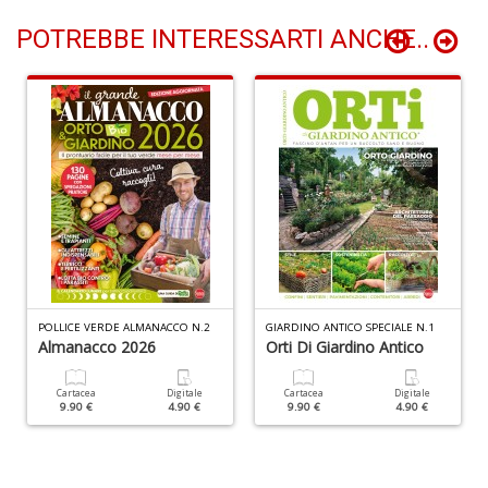
R
p
POTREBBE INTERESSARTI ANCHE..
fr
a
a
S
n
+
D
POLLICE VERDE ALMANACCO N.2
GIARDINO ANTICO SPECIALE N.1
Almanacco 2026
Orti Di Giardino Antico
Z
q
ci
Cartacea
Digitale
Cartacea
Digitale
9.90 €
4.90 €
9.90 €
4.90 €
p
P
V
n