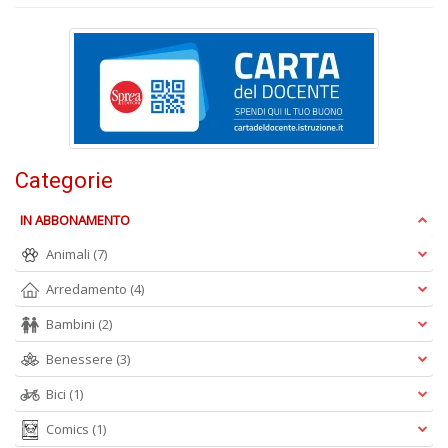
+
D
L
di
B
Categorie
2
L
IN ABBONAMENTO
Il
n
Animali
(7)
+
Arredamento
(4)
D
Bambini
(2)
Benessere
(3)
Bici
(1)
C
Fa
Comics
(1)
n