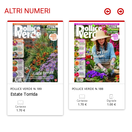
ALTRI NUMERI
D
d
t
U
m
in
c
S
n
+
D
POLLICE VERDE N.189
POLLICE VERDE N.188
Estate Torrida
Cartacea
Digitale
1.70 €
1.00 €
Cartacea
1.70 €
D
di
c