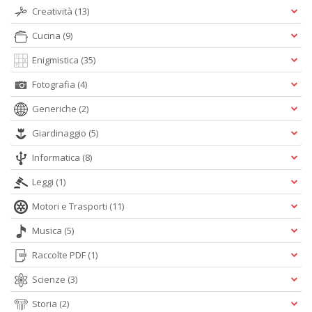
+
Creatività
(13)
D
Cucina
(9)
Enigmistica
(35)
Fotografia
(4)
Generiche
(2)
Giardinaggio
(5)
A
L
Informatica
(8)
O
C
Leggi
(1)
n
Motori e Trasporti
(11)
Musica
(5)
Raccolte PDF
(1)
Scienze
(3)
Storia
(2)