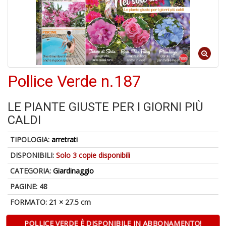
5
n
Pollice Verde n.187
in
di
LE PIANTE GIUSTE PER I GIORNI PIÙ
CALDI
TIPOLOGIA:
arretrati
DISPONIBILI:
Solo 3 copie disponibili
U
CATEGORIA:
Giardinaggio
a
c
PAGINE: 48
S
T
FORMATO: 21 × 27.5 cm
POLLICE VERDE È DISPONIBILE IN ABBONAMENTO!