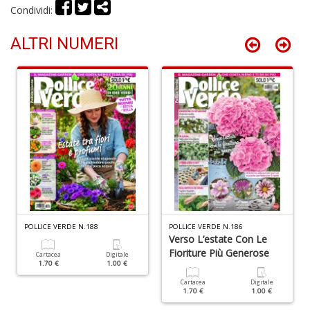
di
Condividi:
G
H
ALTRI NUMERI
D
n
+
D
Il
m
c
7
a
G
POLLICE VERDE N.188
POLLICE VERDE N.186
Verso L’estate Con Le
F
Fioriture Più Generose
n
Cartacea
Digitale
1.70 €
1.00 €
+
D
Cartacea
Digitale
1.70 €
1.00 €