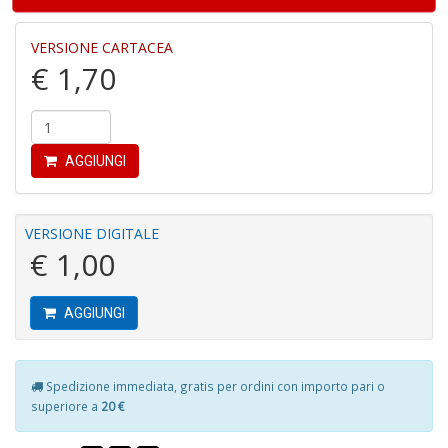
VERSIONE CARTACEA
€ 1,70
R
le
t
AGGIUNGI
f
a
V
C
VERSIONE DIGITALE
N
€ 1,00
n
+
D
AGGIUNGI
Spedizione immediata, gratis per ordini con importo pari o
L
superiore a
20 €
v
st