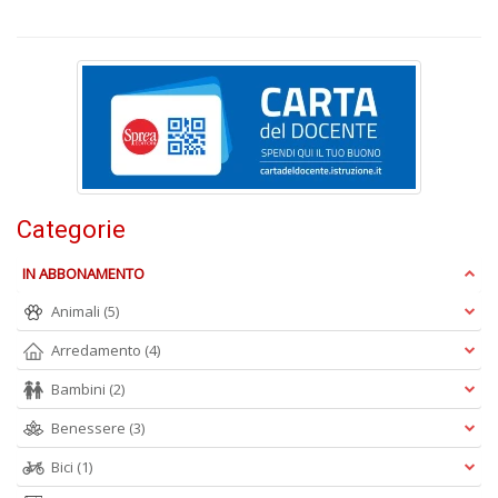
L
Il
n
+
D
Categorie
IN ABBONAMENTO
Animali
(5)
Arredamento
(4)
Bambini
(2)
A
L
Benessere
(3)
O
C
Bici
(1)
n