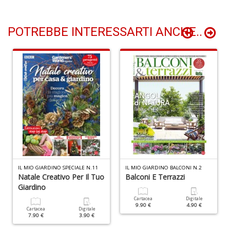
POTREBBE INTERESSARTI ANCHE..
F
V
B
d
e
n
+
D
IL MIO GIARDINO SPECIALE N.11
IL MIO GIARDINO BALCONI N.2
Natale Creativo Per Il Tuo
Balconi E Terrazzi
Giardino
Fa
C
Cartacea
Digitale
9.90 €
4.90 €
n
Cartacea
Digitale
7.90 €
3.90 €
+
D