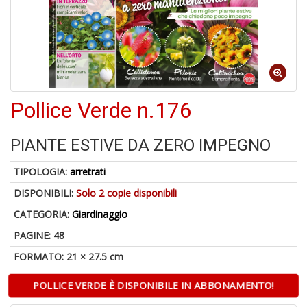
S
p
u
a
-
C
Pollice Verde n.176
PIANTE ESTIVE DA ZERO IMPEGNO
TIPOLOGIA:
arretrati
DISPONIBILI:
Solo 2 copie disponibili
A
CATEGORIA:
Giardinaggio
a
a
PAGINE: 48
P
C
FORMATO: 21 × 27.5 cm
POLLICE VERDE È DISPONIBILE IN ABBONAMENTO!