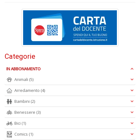
e
t
D
M
n
+
D
Categorie
IN ABBONAMENTO
Animali
(5)
Arredamento
(4)
A
L
Bambini
(2)
O
C
Benessere
(3)
n
Bici
(1)
Comics
(1)