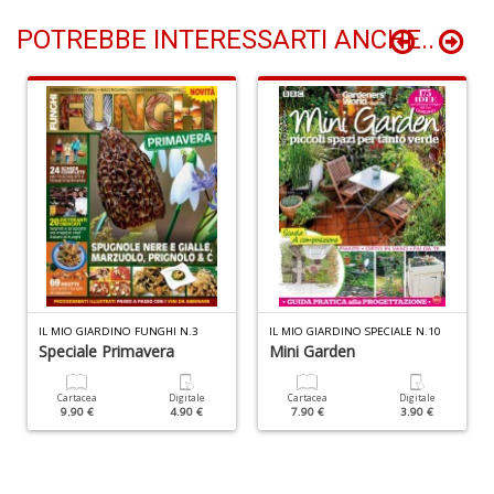
ci
d
POTREBBE INTERESSARTI ANCHE..
ga
G
M
n
+
D
C
G
n
IL MIO GIARDINO FUNGHI N.3
IL MIO GIARDINO SPECIALE N.10
+
Speciale Primavera
Mini Garden
D
Cartacea
Digitale
Cartacea
Digitale
9.90 €
4.90 €
7.90 €
3.90 €
S