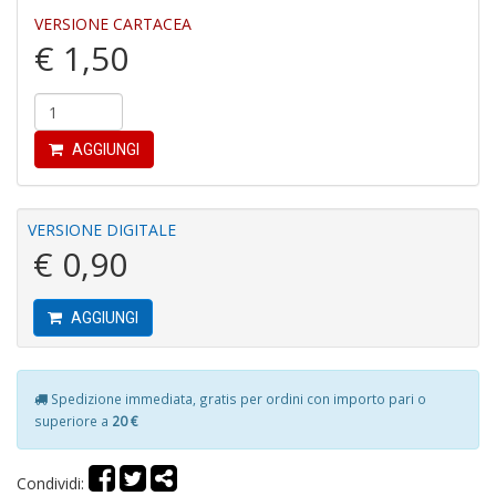
VERSIONE CARTACEA
€ 1,50
Fi
a
p
AGGIUNGI
c
Pr
P
C
VERSIONE DIGITALE
S
€ 0,90
n
+
D
AGGIUNGI
Spedizione immediata, gratis per ordini con importo pari o
P
superiore a
20 €
C
R
S
Condividi: