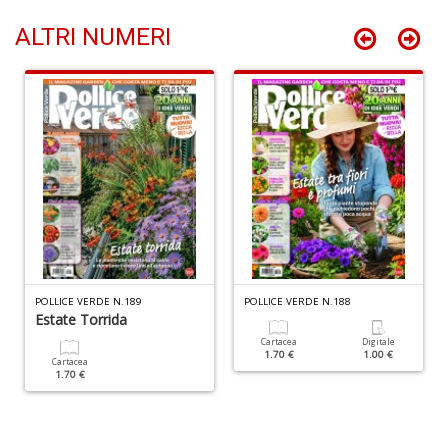
n
+
ALTRI NUMERI
D
Li
De
al
M
n
+
D
POLLICE VERDE N.189
POLLICE VERDE N.188
Estate Torrida
Cartacea
Digitale
1.70 €
1.00 €
Cartacea
1.70 €
L