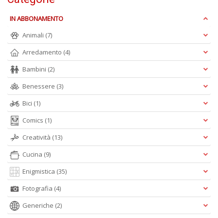
IN ABBONAMENTO
Animali
(7)
Arredamento
(4)
L
C
Bambini
(2)
la
S
Benessere
(3)
n
+
Bici
(1)
D
Comics
(1)
Creatività
(13)
Cucina
(9)
Enigmistica
(35)
Fotografia
(4)
A
L
Generiche
(2)
O
C