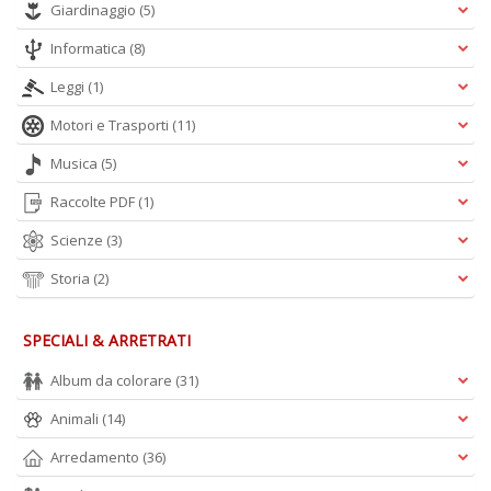
Giardinaggio
(5)
n
Informatica
(8)
Leggi
(1)
Motori e Trasporti
(11)
Musica
(5)
Raccolte PDF
(1)
Scienze
(3)
Storia
(2)
SPECIALI & ARRETRATI
Album da colorare
(31)
Animali
(14)
Arredamento
(36)