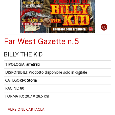
4
f
+
di
in
Far West Gazette n.5
r
BILLY THE KID
TIPOLOGIA:
arretrati
DISPONIBILI:
Prodotto disponibile solo in digitale
CATEGORIA:
Storia
A
PAGINE: 80
di
FORMATO: 20.7 × 28.5 cm
a
a
V
VERSIONE CARTACEA
lo