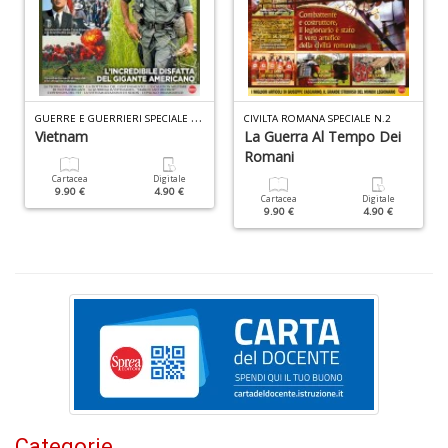
D
G
UERRE E GUERRIERI SPECIALE N.2
CIVILTA ROMANA SPECIALE N.2
Vietnam
La Guerra Al Tempo Dei
Romani
M
Cartacea
Digitale
di
9.90 €
4.90 €
Cartacea
Digitale
F
9.90 €
4.90 €
n
+
D
S
L
n
+
Categorie
D