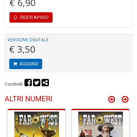
€ 6,90
Y
RICEVI AVVISO
VERSIONE DIGITALE
€ 3,50
M
m
&
AGGIUNGI
u
L
N
Condividi:
M
C
ALTRI NUMERI
n
+
D