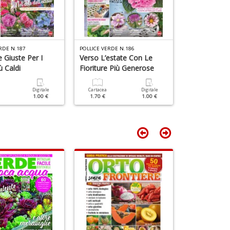
D
+
D
6
RDE N.187
POLLICE VERDE N.186
POLLICE VERDE 
f
 Giuste Per I
Verso L’estate Con Le
Prepara Il T
+
ù Caldi
Fioriture Più Generose
Fiorito!
di
in
Digitale
Cartacea
Digitale
Cartacea
r
1.00 €
1.70 €
1.00 €
1.70 €