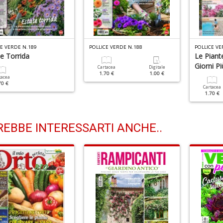
CE VERDE N.189
POLLICE VERDE N.188
POLLICE VE
e Torrida
Le Piante
Giorni Pi
Cartacea
Digitale
1.70 €
1.00 €
tacea
70 €
Cartacea
1.70 €
EBBE INTERESSARTI ANCHE..