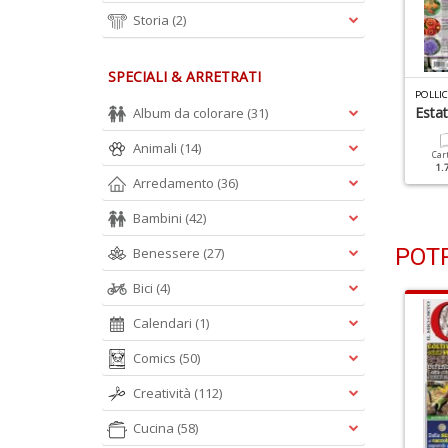
Storia
(2)
SPECIALI & ARRETRATI
OLLICE VERDE N.176
POLLICE VERDE N.175
POLLI
iante Estive Da Zero
Tante Idee Fiorite In Poco
Estat
Album da colorare
(31)
mpegno
Spazio
Animali
(14)
Car
1.
Cartacea
Digitale
Cartacea
Digitale
Arredamento
(36)
1.50 €
0.90 €
1.50 €
0.90 €
Bambini
(42)
POTR
Benessere
(27)
Bici
(4)
Calendari
(1)
Comics
(50)
Creatività
(112)
Cucina
(58)