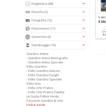
Enigmistica
(84)
Filosofia
(2)
L MIO ORTO PRATICO N.4
IL MIO ORTO N.4
IL MIO
Fotografia
(15)
l Mio Orto Pratico 2019
Orto Sul Balcone
Il Mi
Fotoromanzi
(11)
Cartacea
Digitale
Cartacea
Digitale
Car
5.90 €
2.90 €
5.90 €
2.90 €
9.
Generiche
(6)
Giardinaggio
(16)
Giardino Antico
- Giardino Antico Monografie
- Giardino Antico Speciale
Il Mio Giardino
- Il Mio Giardino Balconi
- Il Mio Giardino Funghi
- Il Mio Giardino Speciale
Il Mio Orto
- Il Mio Orto Pratico
- Il Mio Orto Pratico-Paletta
Le Guide Pollice Verde
Passione Giardino & Orto
Pollice Verde