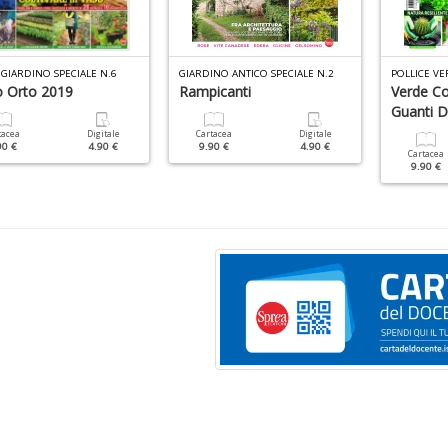
 GIARDINO SPECIALE N.6
GIARDINO ANTICO SPECIALE N.2
POLLICE VE
o Orto 2019
Rampicanti
Verde C
Guanti D
tacea
Digitale
Cartacea
Digitale
90 €
4.90 €
9.90 €
4.90 €
Cartacea
9.90 €