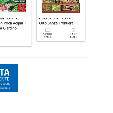
RDE -GUANTI N.1
IL MIO ORTO PRATICO N.6
POLLICE VERDE S
on Poca Acqua +
Orto Senza Frontiere
a Giardino
Cartacea
6.90 €
Cartacea
Digitale
9.90 €
4.90 €