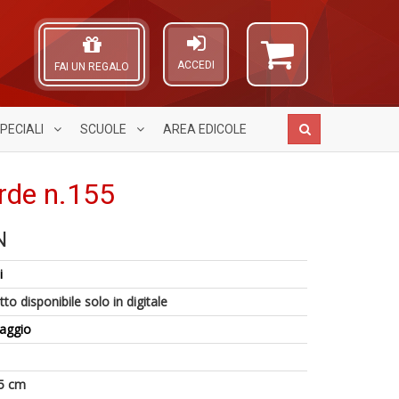
ACCEDI
FAI UN REGALO
PECIALI
SCUOLE
AREA
EDICOLE
erde n.155
N
I
Pr
A
5
M
U
L
i
n
di
n
O
in
F
+
C
to disponibile solo in digitale
di
M
D
n
naggio
n
+
D
5 cm