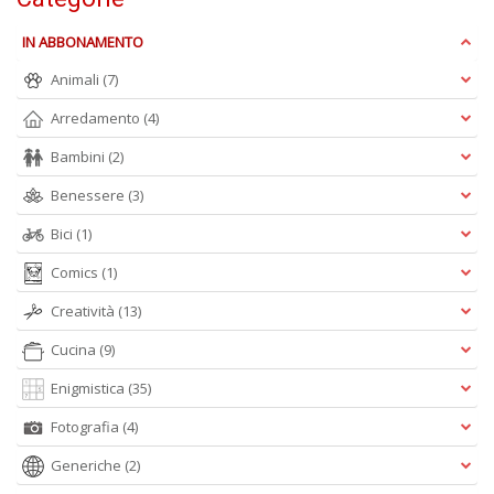
C
il
IN ABBONAMENTO
t
r
Animali
(7)
c
M
Arredamento
(4)
M
n
Bambini
(2)
+
D
Benessere
(3)
Bici
(1)
Comics
(1)
Creatività
(13)
S
d
Cucina
(9)
Il
M
Enigmistica
(35)
C
I
Fotografia
(4)
n
+
Generiche
(2)
D