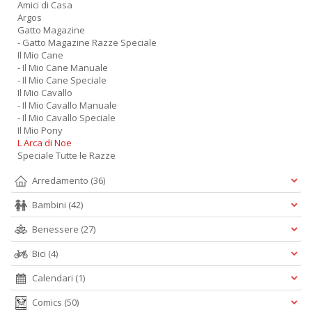
Amici di Casa
n
Argos
Gatto Magazine
- Gatto Magazine Razze Speciale
Il Mio Cane
- Il Mio Cane Manuale
- Il Mio Cane Speciale
Il Mio Cavallo
- Il Mio Cavallo Manuale
- Il Mio Cavallo Speciale
Il Mio Pony
L Arca di Noe
Speciale Tutte le Razze
Arredamento
(36)
Bambini
(42)
Benessere
(27)
Bici
(4)
Calendari
(1)
Comics
(50)