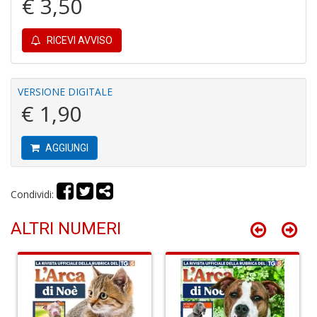
€ 3,50
RICEVI AVVISO
A
di
a
a
VERSIONE DIGITALE
L
€ 1,90
di
G
AGGIUNGI
Condividi:
ALTRI NUMERI
R
p
2
Il
M
C