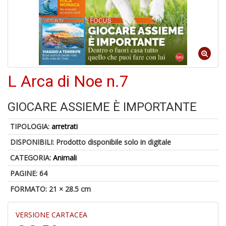
L Arca di Noe n.7
A
di
GIOCARE ASSIEME È IMPORTANTE
a
a
TIPOLOGIA:
arretrati
pi
p
DISPONIBILI:
Prodotto disponibile solo in digitale
fr
a
CATEGORIA:
Animali
a
PAGINE: 64
FORMATO: 21 × 28.5 cm
VERSIONE CARTACEA