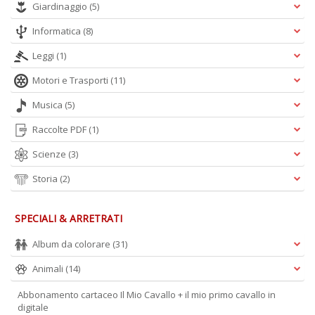
Giardinaggio
(5)
Informatica
(8)
Leggi
(1)
F
Motori e Trasporti
(11)
b
S
Musica
(5)
S
n
Raccolte PDF
(1)
+
D
Scienze
(3)
Storia
(2)
SPECIALI & ARRETRATI
Album da colorare
(31)
Animali
(14)
A
L
Abbonamento cartaceo Il Mio Cavallo + il mio primo cavallo in
O
digitale
C