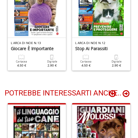
I
R
p
n
+
D
L ARCA DI NOE N.13
L ARCA DI NOE N.12
Giocare È Importante
Stop Ai Parassiti
Cartacea
Digitale
Cartacea
Digitale
4.50 €
2.90 €
4.50 €
2.90 €
Fr
c
il
B
POTREBBE INTERESSARTI ANCHE..
R
p
il
m
B
S
n
+