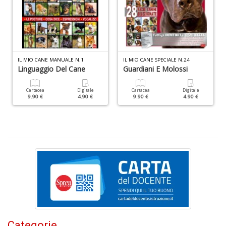
D
Ab
IL MIO CANE MANUALE N.1
IL MIO CANE SPECIALE N.24
d
Linguaggio Del Cane
Guardiani E Molossi
s
L
Cartacea
Digitale
Cartacea
Digitale
M
9.90 €
4.90 €
9.90 €
4.90 €
B
S
n
+
D
Categorie