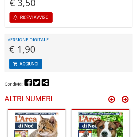
€ 3,50
1
f
RICEVI AVVISO
VERSIONE DIGITALE
€ 1,90
Il
G
AGGIUNGI
A
C
S
Condividi:
n
+
D
ALTRI NUMERI
A
R