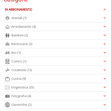
IN ABBONAMENTO
W
Animali
(7)
e
i
Arredamento
(4)
s
Bambini
(2)
p
s
Benessere
(3)
i
la
Bici
(1)
Il
M
Comics
(1)
C
I
Creatività
(13)
n
+
Cucina
(9)
D
Enigmistica
(35)
Fotografia
(4)
Generiche
(2)