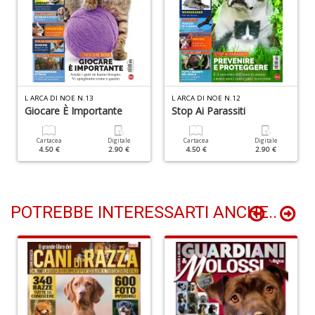
Y
&
R
M
n
+
D
L ARCA DI NOE N.13
L ARCA DI NOE N.12
Giocare È Importante
Stop Ai Parassiti
Cartacea
Digitale
Cartacea
Digitale
4.50 €
2.90 €
4.50 €
2.90 €
M
di
F
B
POTREBBE INTERESSARTI ANCHE..
n
+
D