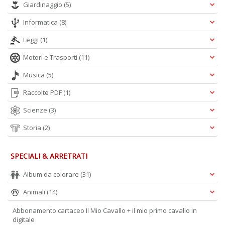
Giardinaggio
(5)
Informatica
(8)
A
L
Leggi
(1)
O
C
Motori e Trasporti
(11)
n
Musica
(5)
Raccolte PDF
(1)
Scienze
(3)
Storia
(2)
SPECIALI & ARRETRATI
Album da colorare
(31)
Animali
(14)
Abbonamento cartaceo Il Mio Cavallo + il mio primo cavallo in
digitale