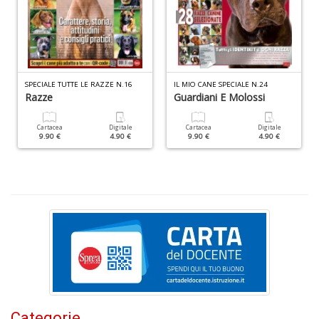
L
Il
n
+
SPECIALE TUTTE LE RAZZE N.16
IL MIO CANE SPECIALE N.24
Razze
Guardiani E Molossi
D
Cartacea
Digitale
Cartacea
Digitale
9.90 €
4.90 €
9.90 €
4.90 €
C
c
la
p
t
A
n
+
D
Categorie