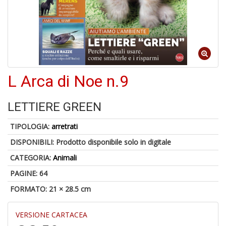
M
C
V
L Arca di Noe n.9
LETTIERE GREEN
U
M
TIPOLOGIA:
arretrati
in
C
DISPONIBILI:
Prodotto disponibile solo in digitale
p
u
CATEGORIA:
Animali
a
PAGINE: 64
-
C
FORMATO: 21 × 28.5 cm
VERSIONE CARTACEA