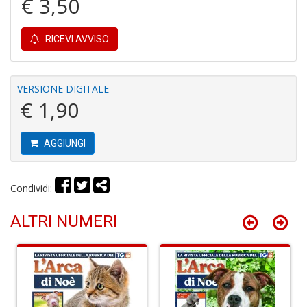
€ 3,50
Fi
RICEVI AVVISO
I
L
P
C
VERSIONE DIGITALE
S
€ 1,90
n
+
D
AGGIUNGI
Condividi:
Fi
ALTRI NUMERI
U
L
U
di
G
S
n