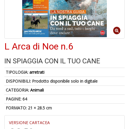
1
n
in
L Arca di Noe n.6
di
IN SPIAGGIA CON IL TUO CANE
TIPOLOGIA:
arretrati
6
DISPONIBILI:
Prodotto disponibile solo in digitale
n
CATEGORIA:
Animali
in
di
PAGINE: 64
FORMATO: 21 × 28.5 cm
VERSIONE CARTACEA