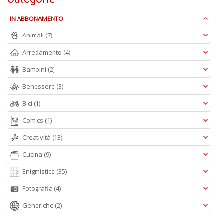
IN ABBONAMENTO
F
W
Animali
(7)
G
n
Arredamento
(4)
+
D
Bambini
(2)
Benessere
(3)
Bici
(1)
Comics
(1)
Creatività
(13)
A
Cucina
(9)
L
O
Enigmistica
(35)
C
n
Fotografia
(4)
Generiche
(2)