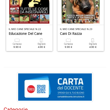
Fa
C
IL MIO CANE SPECIALE N.22
IL MIO CANE SPECIALE N.23
n
Educazione Del Cane
Cani Di Razza
+
D
Cartacea
Digitale
Cartacea
Digitale
9.90 €
4.90 €
9.90 €
4.90 €
C
&
C
n
+
D
Categorie