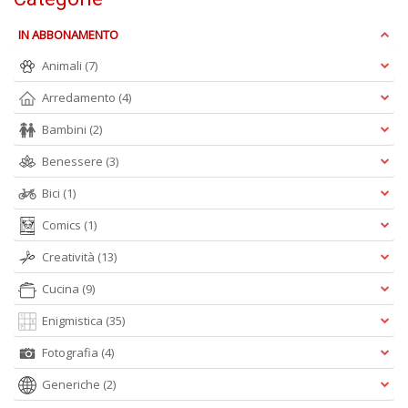
D
IN ABBONAMENTO
Animali
(7)
Arredamento
(4)
S
ag
Bambini
(2)
s
di
Benessere
(3)
i
Il
Bici
(1)
M
Comics
(1)
C
I
Creatività
(13)
n
+
Cucina
(9)
D
Enigmistica
(35)
Fotografia
(4)
Generiche
(2)