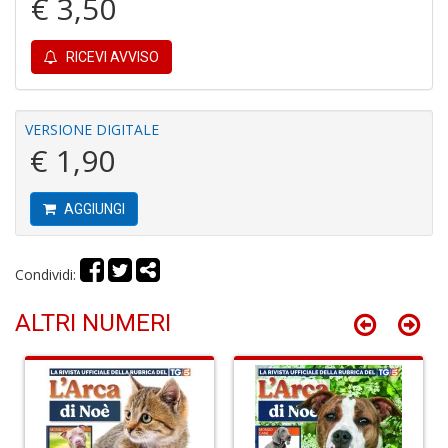
€ 3,50
RICEVI AVVISO
L
o
L
VERSIONE DIGITALE
G
€ 1,90
V
S
n
AGGIUNGI
+
D
Condividi:
ALTRI NUMERI
R
p
2
Il
M
C