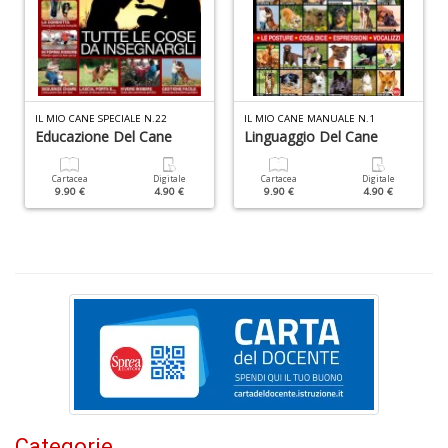
S
&
IL MIO CANE SPECIALE N.22
IL MIO CANE MANUALE N.1
C
Educazione Del Cane
Linguaggio Del Cane
n
+
Cartacea
Digitale
Cartacea
Digitale
D
9.90 €
4.90 €
9.90 €
4.90 €
A
p
le
e
T
N
n
+
Categorie