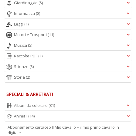
Giardinaggio
(5)
A
Informatica
(8)
L
Leggi
(1)
O
C
Motori e Trasporti
(11)
n
Musica
(5)
Raccolte PDF
(1)
Scienze
(3)
Storia
(2)
SPECIALI & ARRETRATI
Album da colorare
(31)
Animali
(14)
Abbonamento cartaceo Il Mio Cavallo + il mio primo cavallo in
digitale