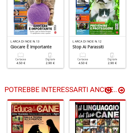
I
R
p
n
+
D
L ARCA DI NOE N.13
L ARCA DI NOE N.12
Giocare È Importante
Stop Ai Parassiti
Cartacea
Digitale
Cartacea
Digitale
4.50 €
2.90 €
4.50 €
2.90 €
S
d
G
A
C
POTREBBE INTERESSARTI ANCHE..
S
n
+
D