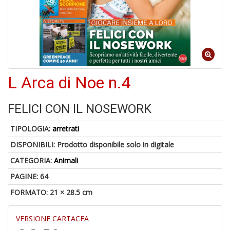
S
p
u
a
-
C
L Arca di Noe n.4
FELICI CON IL NOSEWORK
TIPOLOGIA:
arretrati
DISPONIBILI:
Prodotto disponibile solo in digitale
A
CATEGORIA:
Animali
a
p
PAGINE: 64
S
i
FORMATO: 21 × 28.5 cm
VERSIONE CARTACEA