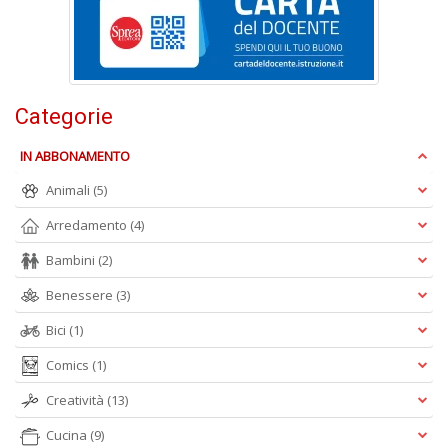
n
+
D
Categorie
IN ABBONAMENTO
Animali
(5)
A
Arredamento
(4)
L
O
Bambini
(2)
C
n
Benessere
(3)
Bici
(1)
Comics
(1)
Creatività
(13)
Cucina
(9)