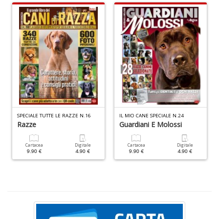
n
+
D
C
di
m
r
W
SPECIALE TUTTE LE RAZZE N.16
IL MIO CANE SPECIALE N.24
V
Razze
Guardiani E Molossi
n
+
Cartacea
Digitale
Cartacea
Digitale
D
9.90 €
4.90 €
9.90 €
4.90 €
S
L