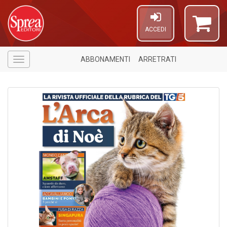
ACCEDI
ABBONAMENTI
ARRETRATI
Menù
5
n
in
di