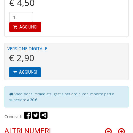
€ 4,50
I
g
c
H
S
AGGIUNGI
n
+
D
VERSIONE DIGITALE
€ 2,90
AGGIUNGI
O
S
W
F
Spedizione immediata, gratis per ordini con importo pari o
S
superiore a
20 €
n
+
D
Condividi:
ALTRI NUMERI