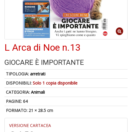
U
a
c
D
M
L Arca di Noe n.13
GIOCARE È IMPORTANTE
5
TIPOLOGIA:
arretrati
n
in
DISPONIBILI:
Solo 1 copia disponibile
di
CATEGORIA:
Animali
PAGINE: 64
FORMATO: 21 × 28.5 cm
VERSIONE CARTACEA