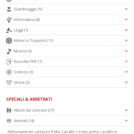
Giardinaggio
(5)
T
al
Informatica
(8)
c
p
Leggi
(1)
e
c
Motori e Trasporti
(11)
T
d
Musica
(5)
N
Raccolte PDF
(1)
n
+
Scienze
(3)
D
Storia
(2)
SPECIALI & ARRETRATI
Album da colorare
(31)
Animali
(14)
A
L
Abbonamento cartaceo Il Mio Cavallo + il mio primo cavallo in
O