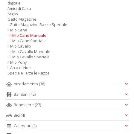
digitale
C
Amici di Casa
n
Argos
Gatto Magazine
- Gatto Magazine Razze Speciale
Il Mio Cane
- Il Mio Cane Manuale
- Il Mio Cane Speciale
Il Mio Cavallo
- Il Mio Cavallo Manuale
- Il Mio Cavallo Speciale
Il Mio Pony
L Arca di Noe
Speciale Tutte le Razze
Arredamento
(36)
Bambini
(42)
Benessere
(27)
Bici
(4)
Calendari
(1)