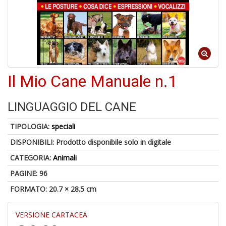
A
di
1
a
al
Il Mio Cane Manuale n.1
ri
LINGUAGGIO DEL CANE
TIPOLOGIA:
speciali
DISPONIBILI:
Prodotto disponibile solo in digitale
CATEGORIA:
Animali
A
PAGINE: 96
a
a
FORMATO: 20.7 × 28.5 cm
O
d
VERSIONE CARTACEA
V