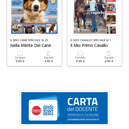
D
n
+
D
IL MIO CANE SPECIALE N.25
IL MIO CAVALLO SPECIALE N.1
Nella Mente Del Cane
Il Mio Primo Cavallo
C
la
Cartacea
Digitale
Cartacea
Digitale
S
9.90 €
4.90 €
9.90 €
4.90 €
R
P
(d
n
+
D