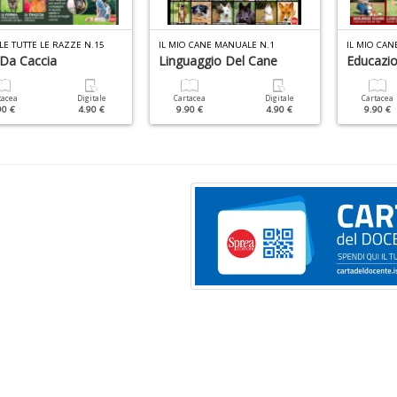
LE TUTTE LE RAZZE N.15
IL MIO CANE MANUALE N.1
IL MIO CAN
 Da Caccia
Linguaggio Del Cane
Educazi
tacea
Digitale
Cartacea
Digitale
Cartacea
90 €
4.90 €
9.90 €
4.90 €
9.90 €