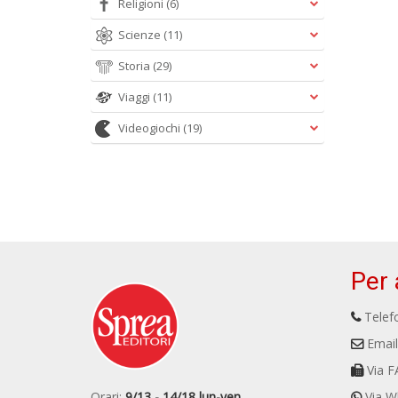
Religioni
(6)
Scienze
(11)
Storia
(29)
Viaggi
(11)
Videogiochi
(19)
Per 
Telefo
Email
Via F
Orari:
9/13 - 14/18 lun-ven
Via W