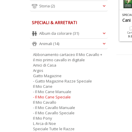
Storia
(2)
L MIO CANE SPECIALE N.27
IL MIO CANE SPECIALE N.25
SPECIA
nciclopedia Dalla A Alla Z
Nella Mente Del Cane
Cani
SPECIALI & ARRETRATI
Album da colorare
(31)
Cartacea
Digitale
Cartacea
Digitale
Car
9.90 €
4.90 €
9.90 €
4.90 €
9.
Animali
(14)
Abbonamento cartaceo Il Mio Cavallo +
il mio primo cavallo in digitale
Amici di Casa
Argos
Gatto Magazine
- Gatto Magazine Razze Speciale
Il Mio Cane
- Il Mio Cane Manuale
- Il Mio Cane Speciale
Il Mio Cavallo
- Il Mio Cavallo Manuale
- Il Mio Cavallo Speciale
Il Mio Pony
L Arca di Noe
Speciale Tutte le Razze