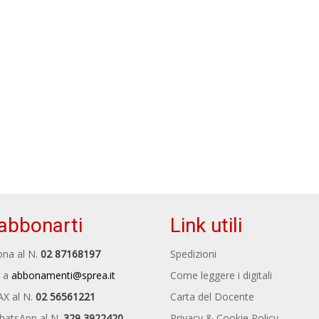
abbonarti
Link utili
na al N.
02 87168197
Spedizioni
 a
abbonamenti@sprea.it
Come leggere i digitali
AX al N.
02 56561221
Carta del Docente
hatsApp al N.
329 3922420
Privacy & Cookie Policy