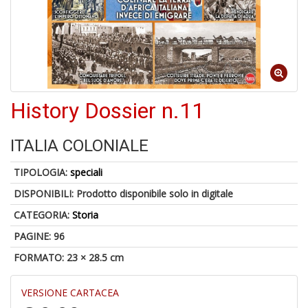
6
n
in
di
History Dossier n.11
ITALIA COLONIALE
TIPOLOGIA:
speciali
DISPONIBILI:
Prodotto disponibile solo in digitale
U
a
CATEGORIA:
Storia
di
a
PAGINE: 96
a
FORMATO: 23 × 28.5 cm
Il
M
C
VERSIONE CARTACEA
I