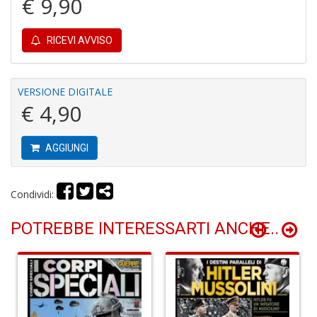
€ 9,90
RICEVI AVVISO
VERSIONE DIGITALE
€ 4,90
E
G
St
M
AGGIUNGI
S
n
+
Condividi:
D
POTREBBE INTERESSARTI ANCHE..
V
al
t