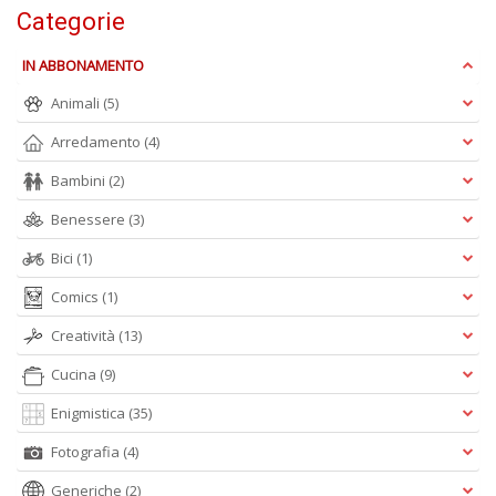
D
Categorie
IN ABBONAMENTO
Animali
(5)
Arredamento
(4)
Bambini
(2)
N
E
Benessere
(3)
T
n
Bici
(1)
+
Comics
(1)
D
Creatività
(13)
Cucina
(9)
Enigmistica
(35)
Il
ri
Fotografia
(4)
d
t
Generiche
(2)