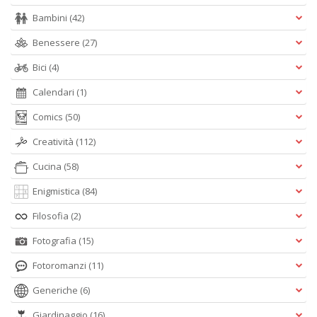
Bambini
(42)
A
Benessere
(27)
L
O
Bici
(4)
C
n
Calendari
(1)
Comics
(50)
Creatività
(112)
Cucina
(58)
Enigmistica
(84)
Filosofia
(2)
Fotografia
(15)
Fotoromanzi
(11)
Generiche
(6)
Giardinaggio
(16)