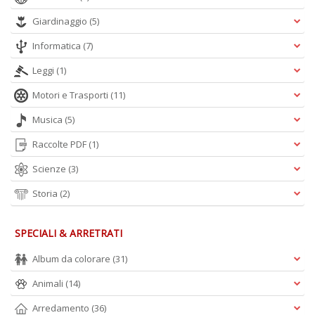
Ci
M
Giardinaggio
(5)
n
Informatica
(7)
+
D
Leggi
(1)
Motori e Trasporti
(11)
Musica
(5)
1
Raccolte PDF
(1)
d
H
Scienze
(3)
R
Vi
Storia
(2)
n
+
D
SPECIALI & ARRETRATI
Album da colorare
(31)
Animali
(14)
Arredamento
(36)