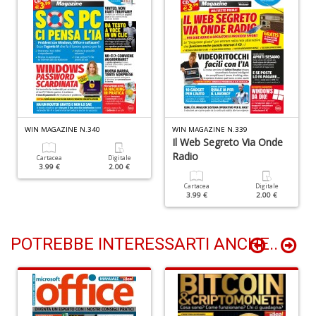
N
C
c
El
M
n
+
WIN MAGAZINE N.340
WIN MAGAZINE N.339
Il Web Segreto Via Onde
D
Radio
Cartacea
Digitale
3.99 €
2.00 €
Cartacea
Digitale
3.99 €
2.00 €
POTREBBE INTERESSARTI ANCHE..
C
G
n
+
D