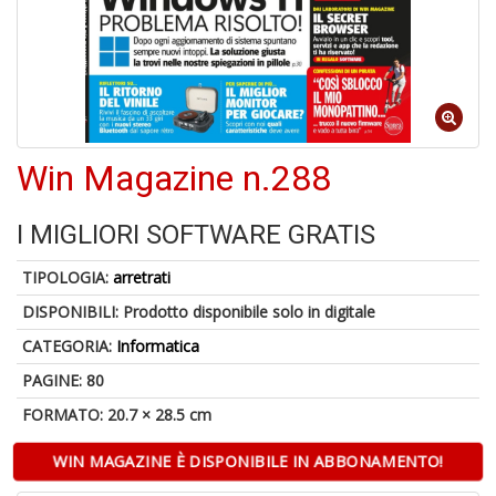
1
n
c
c
di
in
o
Win Magazine n.288
I MIGLIORI SOFTWARE GRATIS
5
TIPOLOGIA:
arretrati
n
in
DISPONIBILI:
Prodotto disponibile solo in digitale
di
CATEGORIA:
Informatica
PAGINE: 80
FORMATO: 20.7 × 28.5 cm
WIN MAGAZINE È DISPONIBILE IN ABBONAMENTO!