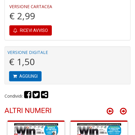
R
VERSIONE CARTACEA
P
€ 2,99
P
S
n
RICEVI AVVISO
+
D
VERSIONE DIGITALE
€ 1,50
C
AGGIUNGI
e
c
P
M
Condividi:
B
S
ALTRI NUMERI
n
+
D