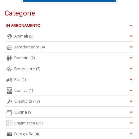
Categorie
A
IN ABBONAMENTO
L
O
Animali
(5)
C
n
Arredamento
(4)
Bambini
(2)
Benessere
(3)
Bici
(1)
Comics
(1)
Creatività
(13)
Cucina
(9)
Enigmistica
(35)
Fotografia
(4)