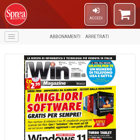
ACCEDI
ABBONAMENTI
ARRETRATI
Menù
1
f