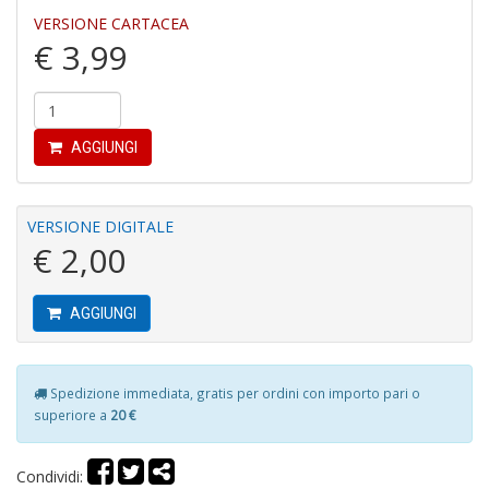
R
VERSIONE CARTACEA
P
€ 3,99
P
S
n
+
D
AGGIUNGI
VERSIONE DIGITALE
€ 2,00
C
e
c
AGGIUNGI
P
M
B
S
Spedizione immediata, gratis per ordini con importo pari o
n
superiore a
20 €
+
D
Condividi: