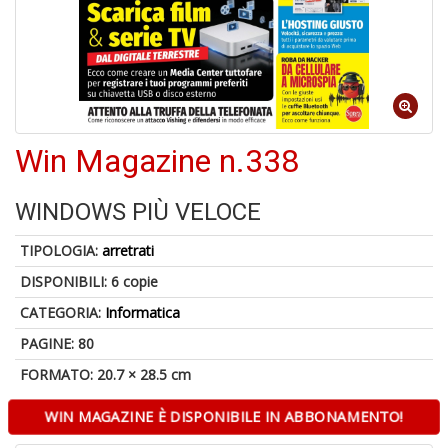
1
n
c
c
di
in
o
Win Magazine n.338
WINDOWS PIÙ VELOCE
5
TIPOLOGIA:
arretrati
n
in
DISPONIBILI:
6 copie
di
CATEGORIA:
Informatica
PAGINE: 80
FORMATO: 20.7 × 28.5 cm
WIN MAGAZINE È DISPONIBILE IN ABBONAMENTO!