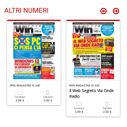
ALTRI NUMERI
N
C
c
El
M
n
+
D
WIN MAGAZINE N.340
WIN MAGAZINE N.339
Il Web Segreto Via Onde
Radio
Cartacea
Digitale
3.99 €
2.00 €
C
Cartacea
Digitale
G
3.99 €
2.00 €
n
+
D