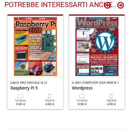
POTREBBE INTERESSARTI ANCHE..
C
n
+
D
D
LINUX PRO SPECIALE N.21
IL MIO COMPUTER IDEA WEB N.1
Q
Raspberry Pi 5
Wordpress
n
+
Cartacea
Digitale
Cartacea
Digitale
D
9.90 €
4.90 €
9.90 €
4.90 €