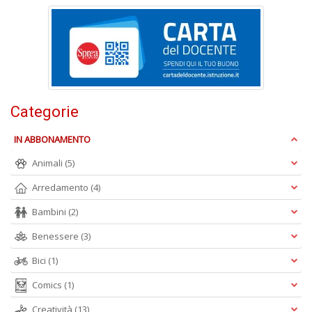
A
L
O
C
n
Categorie
IN ABBONAMENTO
Animali
(5)
Arredamento
(4)
Bambini
(2)
Benessere
(3)
Bici
(1)
Comics
(1)
Creatività
(13)