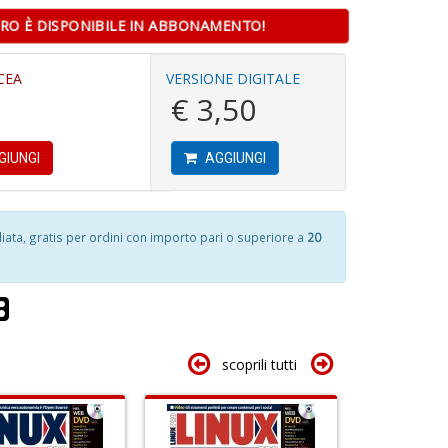
D
PRO È DISPONIBILE IN ABBONAMENTO!
A
D
di
CEA
VERSIONE DIGITALE
Q
a
€ 3,50
n
a
+
D
R
D
G
GIUNGI
AGGIUNGI
St
M
S
n
ta, gratis per ordini con importo pari o superiore a
20
+
C
5
D
G
n
n
in
+
di
D
scoprili tutti
A
d
p
P