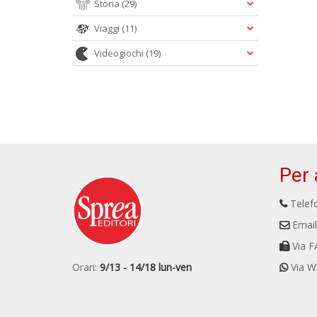
Storia
(29)
Viaggi
(11)
Videogiochi
(19)
Per 
Telefo
Email
Via F
Orari:
9/13 - 14/18 lun-ven
Via W