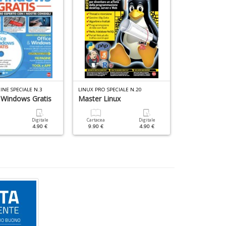
NE SPECIALE N.3
LINUX PRO SPECIALE N.20
LINUX PRO DIST
 Windows Gratis
Master Linux
Abbandona 
ZorinOS
Digitale
Cartacea
Digitale
4.90 €
9.90 €
4.90 €
Cartacea
9.90 €