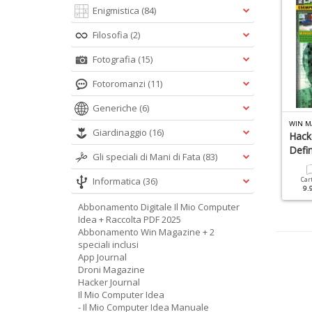
Enigmistica
(84)
Filosofia
(2)
Fotografia
(15)
Fotoromanzi
(11)
Generiche
(6)
ETRO COMPUTER SPECIALE N.2
WIN MAGAZINE MANUALE N.1
WIN M
Giardinaggio
(16)
X Spectrum
Intelligenza Artificiale
Hack
Defin
Gli speciali di Mani di Fata
(83)
Cartacea
Digitale
Cartacea
Digitale
14.90 €
7.90 €
9.90 €
4.90 €
Informatica
(36)
Car
9.
Abbonamento Digitale Il Mio Computer
Idea + Raccolta PDF 2025
Abbonamento Win Magazine + 2
speciali inclusi
App Journal
Droni Magazine
Hacker Journal
Il Mio Computer Idea
- Il Mio Computer Idea Manuale