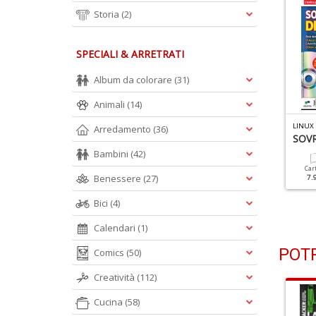
Storia
(2)
SPECIALI & ARRETRATI
Album da colorare
(31)
Animali
(14)
INUX PRO N.225
LINUX PRO N.224
LINUX
Arredamento
(36)
atti Big Tech Con L'IA
50 Trucchi Da Guru
SOVR
Bambini
(42)
Cartacea
Digitale
Cartacea
Digitale
Car
Benessere
(27)
7.90 €
3.50 €
7.90 €
3.50 €
7.
Bici
(4)
Calendari
(1)
POTR
Comics
(50)
Creatività
(112)
Cucina
(58)