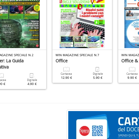
AGAZINE SPECIALE N.2
WIN MAGAZINE SPECIALE N.7
WIN MAGAZI
er: La Guida
Office
Office &
itiva
Cartacea
Digitale
Cartacea
12.90 €
5.90 €
9.90 €
tacea
Digitale
90 €
4.90 €