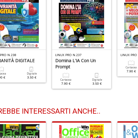
 PRO N.238
LINUX PRO N.237
LINUX PRO 
ANITÀ DIGITALE
Domina L'IA Con Un
Prompt
Cartacea
7.90 €
tacea
Digitale
90 €
3.50 €
Cartacea
Digitale
7.90 €
3.50 €
EBBE INTERESSARTI ANCHE..