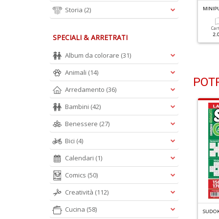
INIPUZZLE N.597
Storia
(2)
MINIPUZZLE N.596
MINIP
Cartacea
Digitale
Cartacea
Digitale
Car
1.80 €
1.10 €
1.80 €
1.10 €
2.
SPECIALI & ARRETRATI
Album da colorare
(31)
Animali
(14)
POTR
Arredamento
(36)
Bambini
(42)
Benessere
(27)
Bici
(4)
Calendari
(1)
Comics
(50)
Creatività
(112)
Cucina
(58)
F
ACILI CRUCIVERBA GIGANTI RACCOLTA N.4
R
ACCOLTA ENIGMISTICA GIGANTE N.4
SUDOK