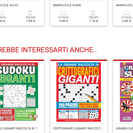
UZZLE N.610
MINIPUZZLE N.609
MINIPUZZL
tacea
Digitale
Cartacea
Digitale
Cartacea
00 €
1.00 €
2.00 €
1.10 €
2.00 €
EBBE INTERESSARTI ANCHE..
C
RITTOGRAFICI GIGANTI RACCOLTA N.4
U GIGANTI RACCOLTA N.1