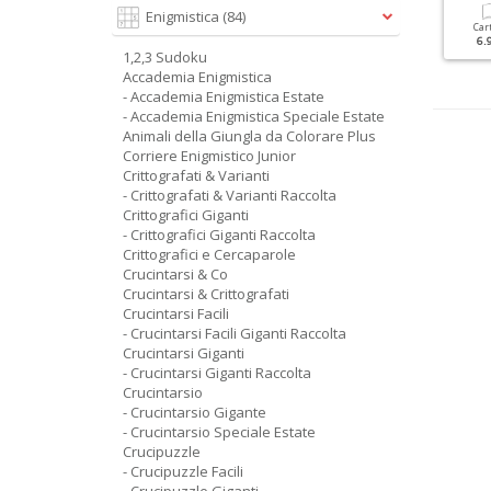
Enigmistica
(84)
Cartacea
Digitale
Cartacea
Digitale
Car
5.90 €
2.90 €
5.90 €
2.90 €
6.
1,2,3 Sudoku
Accademia Enigmistica
- Accademia Enigmistica Estate
- Accademia Enigmistica Speciale Estate
Animali della Giungla da Colorare Plus
Corriere Enigmistico Junior
Crittografati & Varianti
- Crittografati & Varianti Raccolta
Crittografici Giganti
- Crittografici Giganti Raccolta
Crittografici e Cercaparole
Crucintarsi & Co
Crucintarsi & Crittografati
Crucintarsi Facili
- Crucintarsi Facili Giganti Raccolta
Crucintarsi Giganti
- Crucintarsi Giganti Raccolta
Crucintarsio
- Crucintarsio Gigante
- Crucintarsio Speciale Estate
Crucipuzzle
- Crucipuzzle Facili