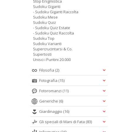
Stop Enigmistica
Sudoku Giganti
- Sudoku Giganti Raccolta
Sudoku Mese
Sudoku Quiz
- Sudoku Quiz Estate
- Sudoku Quiz Raccolta
Sudoku Top
Sudoku Varianti
Supercrucintarsi & Co.
Supertosti
Unisci i Puntini 20.000
Filosofia
(2)
Fotografia
(15)
Fotoromanzi
(11)
Generiche
(6)
Giardinaggio
(16)
Gli speciali di Mani di Fata
(83)