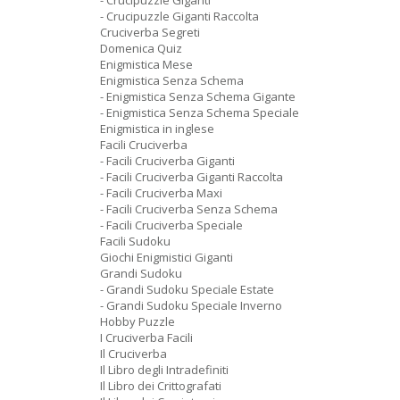
- Crucipuzzle Giganti
- Crucipuzzle Giganti Raccolta
Cruciverba Segreti
Domenica Quiz
Enigmistica Mese
Enigmistica Senza Schema
- Enigmistica Senza Schema Gigante
- Enigmistica Senza Schema Speciale
Enigmistica in inglese
Facili Cruciverba
- Facili Cruciverba Giganti
- Facili Cruciverba Giganti Raccolta
- Facili Cruciverba Maxi
- Facili Cruciverba Senza Schema
- Facili Cruciverba Speciale
Facili Sudoku
Giochi Enigmistici Giganti
Grandi Sudoku
- Grandi Sudoku Speciale Estate
- Grandi Sudoku Speciale Inverno
Hobby Puzzle
I Cruciverba Facili
Il Cruciverba
Il Libro degli Intradefiniti
Il Libro dei Crittografati