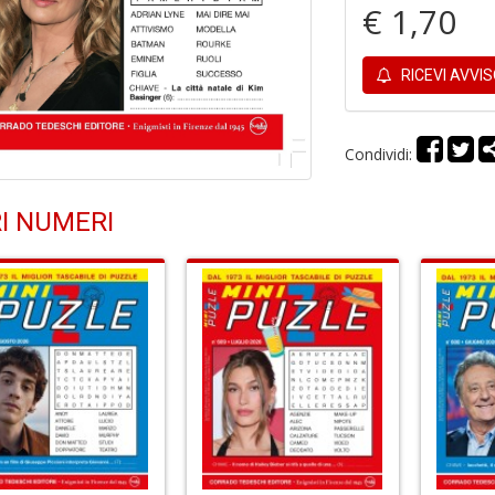
€ 1,70
RICEVI AVVI
Condividi:
I NUMERI