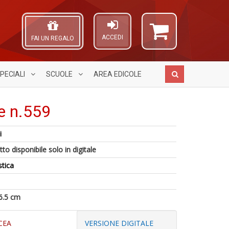
ACCEDI
FAI UN REGALO
PECIALI
SCUOLE
AREA
EDICOLE
e n.559
i
Fa
A
A
C
1
to disponibile solo in digitale
n
L
S
n
c
O
stica
n
in
d
C
+
di
C
n
D
F
6.5 cm
n
+
D
CEA
VERSIONE DIGITALE