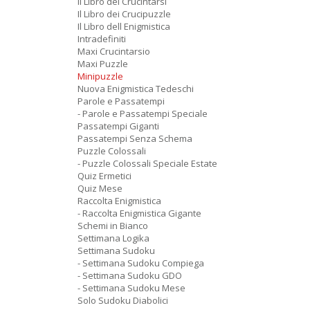
Il Libro dei Crucintarsi
Il Libro dei Crucipuzzle
Il Libro dell Enigmistica
Intradefiniti
Maxi Crucintarsio
Maxi Puzzle
Minipuzzle
Nuova Enigmistica Tedeschi
Parole e Passatempi
- Parole e Passatempi Speciale
Passatempi Giganti
Passatempi Senza Schema
Puzzle Colossali
- Puzzle Colossali Speciale Estate
Quiz Ermetici
Quiz Mese
Raccolta Enigmistica
- Raccolta Enigmistica Gigante
Schemi in Bianco
Settimana Logika
Settimana Sudoku
- Settimana Sudoku Compiega
- Settimana Sudoku GDO
- Settimana Sudoku Mese
Solo Sudoku Diabolici