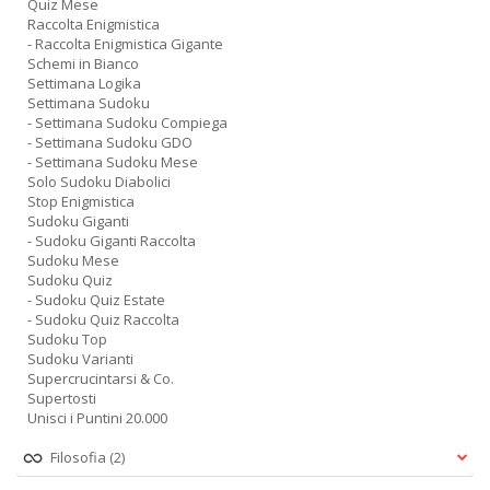
Quiz Mese
Raccolta Enigmistica
- Raccolta Enigmistica Gigante
Schemi in Bianco
Settimana Logika
Settimana Sudoku
- Settimana Sudoku Compiega
- Settimana Sudoku GDO
- Settimana Sudoku Mese
Solo Sudoku Diabolici
Stop Enigmistica
Sudoku Giganti
- Sudoku Giganti Raccolta
Sudoku Mese
Sudoku Quiz
- Sudoku Quiz Estate
- Sudoku Quiz Raccolta
Sudoku Top
Sudoku Varianti
Supercrucintarsi & Co.
Supertosti
Unisci i Puntini 20.000
Filosofia
(2)