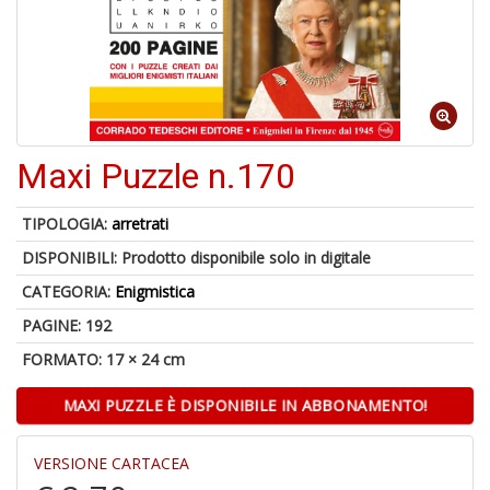
p
fr
a
a
Maxi Puzzle n.170
TIPOLOGIA:
arretrati
DISPONIBILI:
Prodotto disponibile solo in digitale
A
CATEGORIA:
Enigmistica
a
a
PAGINE: 192
A
in
FORMATO: 17 × 24 cm
D
MAXI PUZZLE È DISPONIBILE IN ABBONAMENTO!
VERSIONE CARTACEA