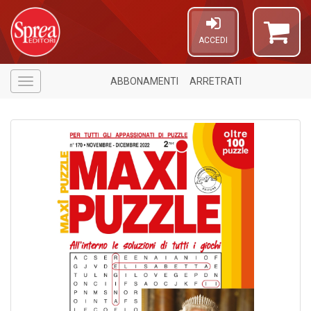
ACCEDI
ABBONAMENTI
ARRETRATI
Menù
A
di
a
a
pi