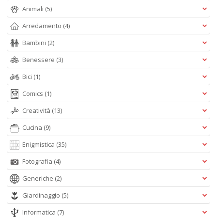
Animali
(5)
Arredamento
(4)
D
Q
Bambini
(2)
n
+
Benessere
(3)
D
Bici
(1)
Comics
(1)
Creatività
(13)
S
Cucina
(9)
S
M
Enigmistica
(35)
n
+
Fotografia
(4)
D
Generiche
(2)
Giardinaggio
(5)
Informatica
(7)