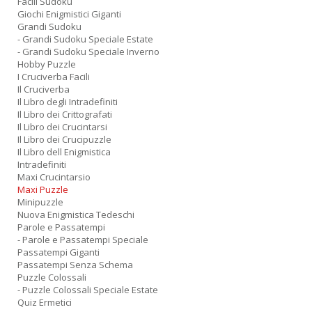
Facili Sudoku
Giochi Enigmistici Giganti
Grandi Sudoku
- Grandi Sudoku Speciale Estate
- Grandi Sudoku Speciale Inverno
Hobby Puzzle
I Cruciverba Facili
Il Cruciverba
Il Libro degli Intradefiniti
Il Libro dei Crittografati
Il Libro dei Crucintarsi
Il Libro dei Crucipuzzle
Il Libro dell Enigmistica
Intradefiniti
Maxi Crucintarsio
Maxi Puzzle
Minipuzzle
Nuova Enigmistica Tedeschi
Parole e Passatempi
- Parole e Passatempi Speciale
Passatempi Giganti
Passatempi Senza Schema
Puzzle Colossali
- Puzzle Colossali Speciale Estate
Quiz Ermetici