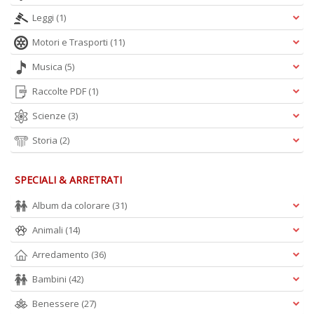
Leggi
(1)
A
Motori e Trasporti
(11)
L
Musica
(5)
O
C
Raccolte PDF
(1)
n
Scienze
(3)
Storia
(2)
SPECIALI & ARRETRATI
Album da colorare
(31)
Animali
(14)
Arredamento
(36)
Bambini
(42)
Benessere
(27)