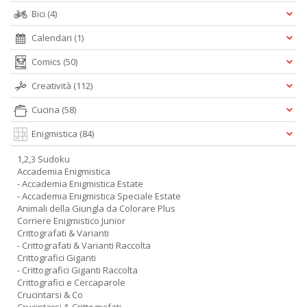
Bici
(4)
Calendari
(1)
Comics
(50)
Creatività
(112)
Cucina
(58)
Enigmistica
(84)
1,2,3 Sudoku
Accademia Enigmistica
- Accademia Enigmistica Estate
- Accademia Enigmistica Speciale Estate
Animali della Giungla da Colorare Plus
Corriere Enigmistico Junior
Crittografati & Varianti
- Crittografati & Varianti Raccolta
Crittografici Giganti
- Crittografici Giganti Raccolta
Crittografici e Cercaparole
Crucintarsi & Co