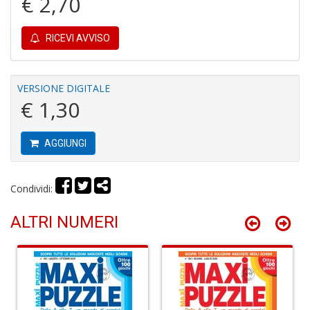
€ 2,70
4
n
RICEVI AVVISO
in
di
VERSIONE DIGITALE
€ 1,30
AGGIUNGI
Fi
F
Condividi:
+
G
ALTRI NUMERI
M
al
u
G
n
+
D