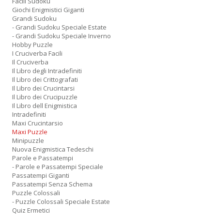
Facili Sudoku
Giochi Enigmistici Giganti
Grandi Sudoku
- Grandi Sudoku Speciale Estate
- Grandi Sudoku Speciale Inverno
Hobby Puzzle
I Cruciverba Facili
Il Cruciverba
Il Libro degli Intradefiniti
Il Libro dei Crittografati
Il Libro dei Crucintarsi
Il Libro dei Crucipuzzle
Il Libro dell Enigmistica
Intradefiniti
Maxi Crucintarsio
Maxi Puzzle
Minipuzzle
Nuova Enigmistica Tedeschi
Parole e Passatempi
- Parole e Passatempi Speciale
Passatempi Giganti
Passatempi Senza Schema
Puzzle Colossali
- Puzzle Colossali Speciale Estate
Quiz Ermetici