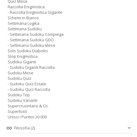
Quiz Mese
Raccolta Enigmistica
- Raccolta Enigmistica Gigante
Schemi in Bianco
Settimana Logika
Settimana Sudoku
- Settimana Sudoku Compiega
- Settimana Sudoku GDO
- Settimana Sudoku Mese
Solo Sudoku Diabolici
Stop Enigmistica
Sudoku Giganti
- Sudoku Giganti Raccolta
Sudoku Mese
Sudoku Quiz
- Sudoku Quiz Estate
- Sudoku Quiz Raccolta
Sudoku Top
Sudoku Varianti
Supercrucintarsi & Co.
Supertosti
Unisci i Puntini 20.000
Filosofia
(2)