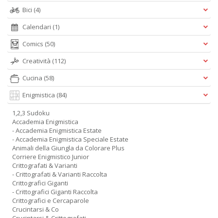
Bici
(4)
Calendari
(1)
Comics
(50)
Creatività
(112)
Cucina
(58)
Enigmistica
(84)
1,2,3 Sudoku
Accademia Enigmistica
- Accademia Enigmistica Estate
- Accademia Enigmistica Speciale Estate
Animali della Giungla da Colorare Plus
Corriere Enigmistico Junior
Crittografati & Varianti
- Crittografati & Varianti Raccolta
Crittografici Giganti
- Crittografici Giganti Raccolta
Crittografici e Cercaparole
Crucintarsi & Co