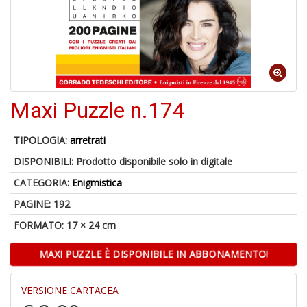
U
a
di
di
A
Maxi Puzzle n.174
TIPOLOGIA:
arretrati
DISPONIBILI:
Prodotto disponibile solo in digitale
CATEGORIA:
Enigmistica
PAGINE: 192
1
FORMATO: 17 × 24 cm
f
d
MAXI PUZZLE È DISPONIBILE IN ABBONAMENTO!
L
M
B
VERSIONE CARTACEA
+