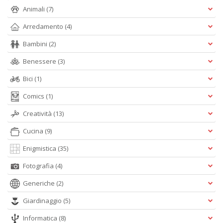
D
Animali
(7)
Arredamento
(4)
Bambini
(2)
Benessere
(3)
S
G
Bici
(1)
n
+
Comics
(1)
D
Creatività
(13)
Cucina
(9)
Enigmistica
(35)
Fotografia
(4)
Generiche
(2)
A
L
Giardinaggio
(5)
O
C
Informatica
(8)
n