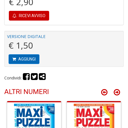
€ 2,90
S
C
RICEVI AVVISO
VERSIONE DIGITALE
€ 1,50
L
AGGIUNGI
v
F
Tu
Condividi:
p
C
G
ALTRI NUMERI
n
+
D