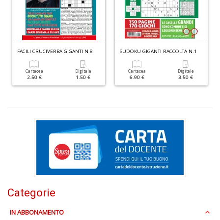
R
P
n
+
D
FACILI CRUCIVERBA GIGANTI N.8
SUDOKU GIGANTI RACCOLTA N.1
Cartacea
Digitale
Cartacea
Digitale
2.50 €
1.50 €
6.90 €
3.50 €
S
L
n
+
D
I
Categorie
C
Fa
IN ABBONAMENTO
n