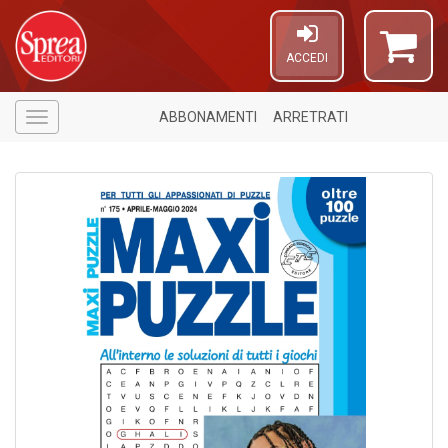
ACCEDI
ABBONAMENTI
ARRETRATI
Menù
1
n
in
di