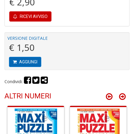
€ 2,90
P
P
C
RICEVI AVVISO
n
+
D
VERSIONE DIGITALE
€ 1,50
AGGIUNGI
Il
M
O
P
Condividi:
Il
M
ALTRI NUMERI
O
P
n
+
D