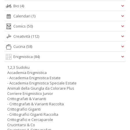
Bici
(4)
Calendari
(1)
Comics
(50)
Creatività
(112)
Cucina
(58)
Enigmistica
(84)
1,2,3 Sudoku
Accademia Enigmistica
- Accademia Enigmistica Estate
- Accademia Enigmistica Speciale Estate
Animali della Giungla da Colorare Plus
Corriere Enigmistico Junior
Crittografati & Varianti
- Crittografati & Varianti Raccolta
Crittografici Giganti
- Crittografici Giganti Raccolta
Crittografici e Cercaparole
Crucintarsi & Co