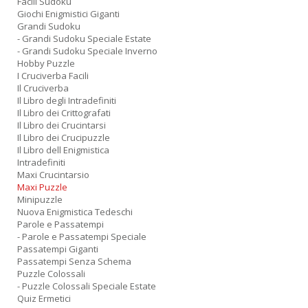
Facili Sudoku
Giochi Enigmistici Giganti
Grandi Sudoku
- Grandi Sudoku Speciale Estate
- Grandi Sudoku Speciale Inverno
Hobby Puzzle
I Cruciverba Facili
Il Cruciverba
Il Libro degli Intradefiniti
Il Libro dei Crittografati
Il Libro dei Crucintarsi
Il Libro dei Crucipuzzle
Il Libro dell Enigmistica
Intradefiniti
Maxi Crucintarsio
Maxi Puzzle
Minipuzzle
Nuova Enigmistica Tedeschi
Parole e Passatempi
- Parole e Passatempi Speciale
Passatempi Giganti
Passatempi Senza Schema
Puzzle Colossali
- Puzzle Colossali Speciale Estate
Quiz Ermetici