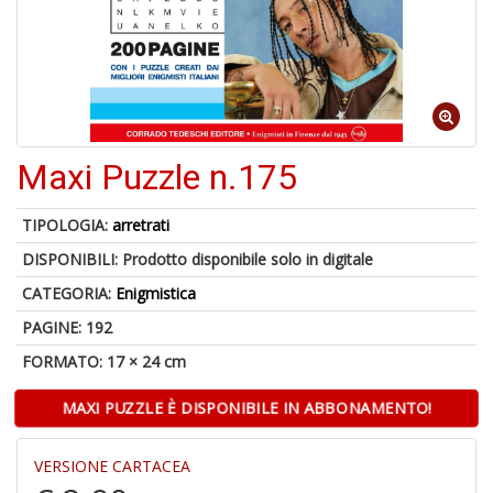
U
a
c
Il
C
Maxi Puzzle n.175
TIPOLOGIA:
arretrati
6
DISPONIBILI:
Prodotto disponibile solo in digitale
n
in
CATEGORIA:
Enigmistica
di
PAGINE: 192
FORMATO: 17 × 24 cm
MAXI PUZZLE È DISPONIBILE IN ABBONAMENTO!
VERSIONE CARTACEA
C