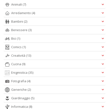
+
Animali
(7)
D
Arredamento
(4)
Bambini
(2)
Benessere
(3)
Bici
(1)
Comics
(1)
A
L
Creatività
(13)
O
C
Cucina
(9)
n
Enigmistica
(35)
Fotografia
(4)
Generiche
(2)
Giardinaggio
(5)
Informatica
(8)