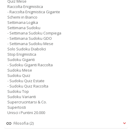
Quiz Mese
Raccolta Enigmistica
- Raccolta Enigmistica Gigante
Schemi in Bianco
Settimana Logika
Settimana Sudoku
- Settimana Sudoku Compiega
- Settimana Sudoku GDO
- Settimana Sudoku Mese
Solo Sudoku Diabolici
Stop Enigmistica
Sudoku Giganti
- Sudoku Giganti Raccolta
Sudoku Mese
Sudoku Quiz
- Sudoku Quiz Estate
- Sudoku Quiz Raccolta
Sudoku Top
Sudoku Varianti
Supercrucintarsi & Co.
Supertosti
Unisci i Puntini 20.000
Filosofia
(2)