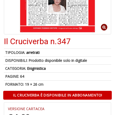
4
n
in
di
Il Cruciverba n.347
TIPOLOGIA:
arretrati
DISPONIBILI:
Prodotto disponibile solo in digitale
4
CATEGORIA:
Enigmistica
n
PAGINE: 64
c
c
FORMATO: 19 × 26 cm
di
in
IL CRUCIVERBA È DISPONIBILE IN ABBONAMENTO!
r
VERSIONE CARTACEA