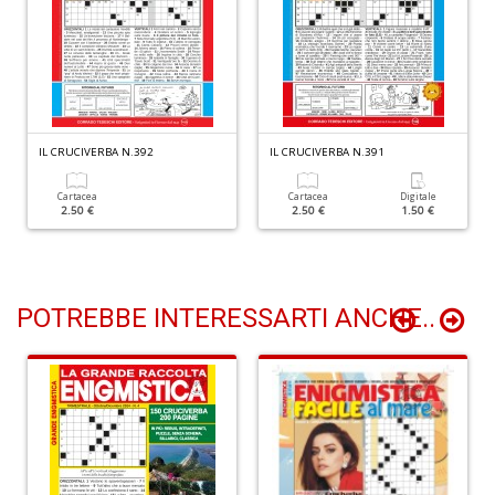
V
c
il
m
IL CRUCIVERBA N.392
IL CRUCIVERBA N.391
K
S
Cartacea
Cartacea
Digitale
S
2.50 €
2.50 €
1.50 €
T
n
+
D
POTREBBE INTERESSARTI ANCHE..
R
+