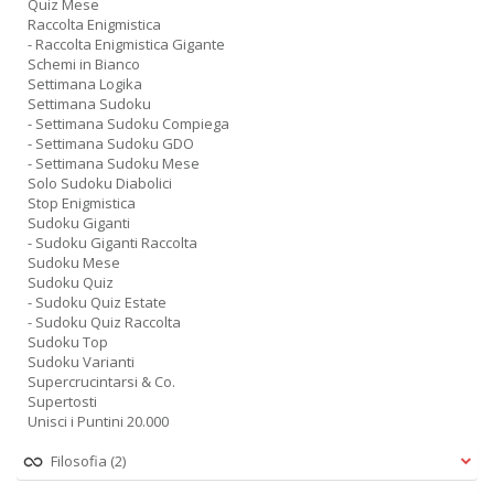
Quiz Mese
Raccolta Enigmistica
- Raccolta Enigmistica Gigante
Schemi in Bianco
Settimana Logika
Settimana Sudoku
- Settimana Sudoku Compiega
- Settimana Sudoku GDO
- Settimana Sudoku Mese
Solo Sudoku Diabolici
Stop Enigmistica
Sudoku Giganti
- Sudoku Giganti Raccolta
Sudoku Mese
Sudoku Quiz
- Sudoku Quiz Estate
- Sudoku Quiz Raccolta
Sudoku Top
Sudoku Varianti
Supercrucintarsi & Co.
Supertosti
Unisci i Puntini 20.000
Filosofia
(2)