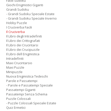
Facili Sudoku
Giochi Enigmistici Giganti
Grandi Sudoku
- Grandi Sudoku Speciale Estate
- Grandi Sudoku Speciale Inverno
Hobby Puzzle
I Cruciverba Facili
Il Cruciverba
Il Libro degli Intradefiniti
Il Libro dei Crittografati
Il Libro dei Crucintarsi
Il Libro dei Crucipuzzle
Il Libro dell Enigmistica
Intradefiniti
Maxi Crucintarsio
Maxi Puzzle
Minipuzzle
Nuova Enigmistica Tedeschi
Parole e Passatempi
- Parole e Passatempi Speciale
Passatempi Giganti
Passatempi Senza Schema
Puzzle Colossali
- Puzzle Colossali Speciale Estate
Quiz Ermetici