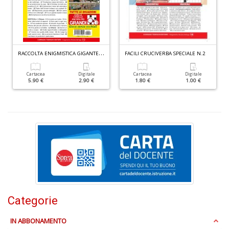
g
Pr
Fi
n
+
R
ACCOLTA ENIGMISTICA GIGANTE N.4
FACILI CRUCIVERBA SPECIALE N.2
D
Cartacea
Digitale
Cartacea
Digitale
5.90 €
2.90 €
1.80 €
1.00 €
M
C
H
n
+
D
Categorie
L
IN ABBONAMENTO
G