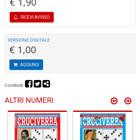
€ 1,90
RICEVI AVVISO
G
M
H
VERSIONE DIGITALE
n
€ 1,00
+
D
AGGIUNGI
Condividi:
G
S
ALTRI NUMERI
S
I
n
+
D