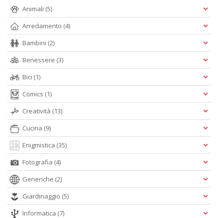
Animali
(5)
d
U
Arredamento
(4)
B
C
Bambini
(2)
la
S
Benessere
(3)
n
+
Bici
(1)
D
Comics
(1)
Creatività
(13)
Cucina
(9)
Enigmistica
(35)
Fotografia
(4)
A
L
Generiche
(2)
O
C
Giardinaggio
(5)
n
Informatica
(7)