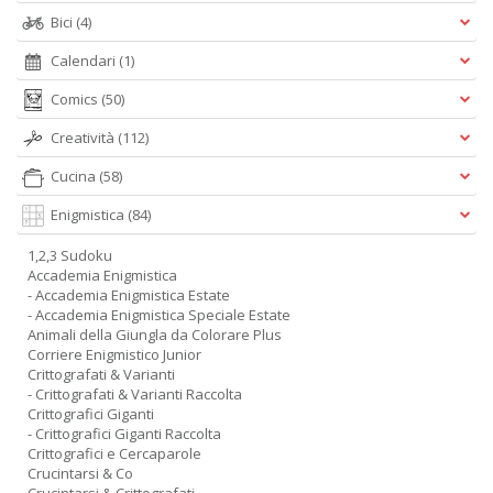
Bici
(4)
Calendari
(1)
Comics
(50)
Creatività
(112)
Cucina
(58)
Enigmistica
(84)
1,2,3 Sudoku
Accademia Enigmistica
- Accademia Enigmistica Estate
- Accademia Enigmistica Speciale Estate
Animali della Giungla da Colorare Plus
Corriere Enigmistico Junior
Crittografati & Varianti
- Crittografati & Varianti Raccolta
Crittografici Giganti
- Crittografici Giganti Raccolta
Crittografici e Cercaparole
Crucintarsi & Co