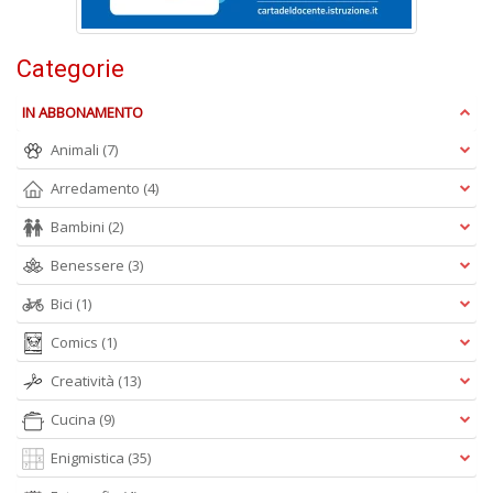
n
+
D
Categorie
IN ABBONAMENTO
Animali
(7)
Arredamento
(4)
Bambini
(2)
A
L
Benessere
(3)
O
C
Bici
(1)
n
Comics
(1)
Creatività
(13)
Cucina
(9)
Enigmistica
(35)