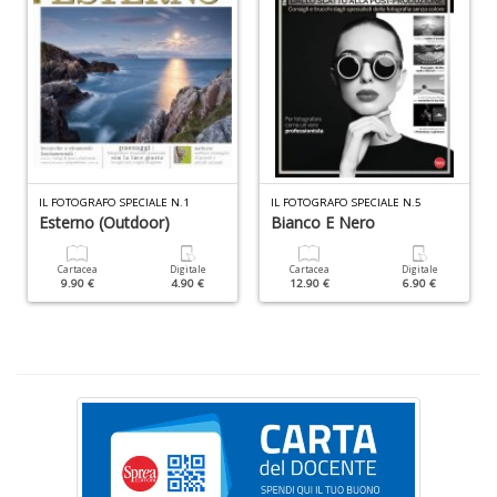
la
S
n
+
D
IL FOTOGRAFO SPECIALE N.1
IL FOTOGRAFO SPECIALE N.5
Cr
Esterno (Outdoor)
Bianco E Nero
&
V
Cartacea
Digitale
Cartacea
Digitale
n
9.90 €
4.90 €
12.90 €
6.90 €
+
D
E
S
S