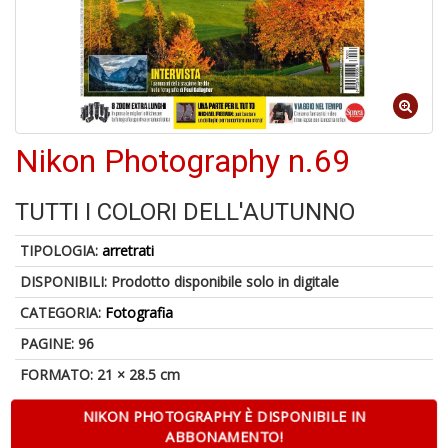
4
n
in
di
Nikon Photography n.69
TUTTI I COLORI DELL'AUTUNNO
A
a
TIPOLOGIA:
arretrati
a
A
DISPONIBILI:
Prodotto disponibile solo in digitale
CATEGORIA:
Fotografia
PAGINE: 96
FORMATO: 21 × 28.5 cm
NIKON PHOTOGRAPHY È DISPONIBILE IN
Hi
ABBONAMENTO!