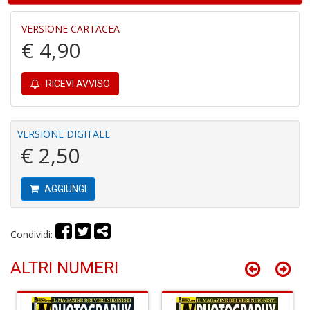
e
M
VERSIONE CARTACEA
H
€ 4,90
S
n
+
D
RICEVI AVVISO
VERSIONE DIGITALE
€ 2,50
P
9
in
AGGIUNGI
E
P
n
Condividi:
+
D
ALTRI NUMERI