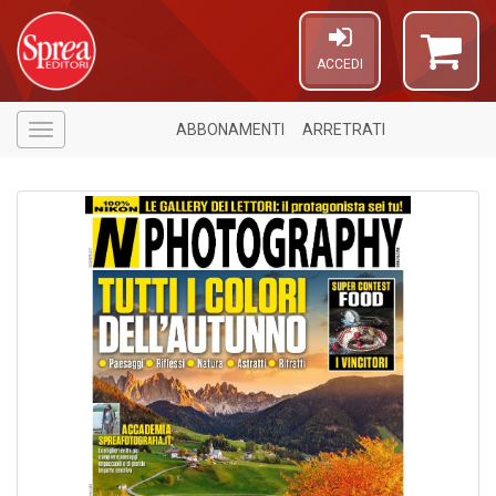
ACCEDI
ABBONAMENTI
ARRETRATI
Menù
5
n
in
di