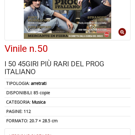
6
n
Vinile n.50
in
di
I 50 45GIRI PIÙ RARI DEL PROG
ITALIANO
TIPOLOGIA:
arretrati
4
DISPONIBILI:
85 copie
n
in
CATEGORIA:
Musica
di
PAGINE: 112
FORMATO: 20.7 × 28.5 cm