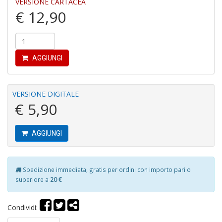
VERSIONE CARTACEA
€ 12,90
C
fo
e
fe
AGGIUNGI
c
lo
y
VERSIONE DIGITALE
V
lo
€ 5,90
Y
M
n
AGGIUNGI
+
D
Spedizione immediata, gratis per ordini con importo pari o
superiore a
20 €
M
v
Condividi:
2
M