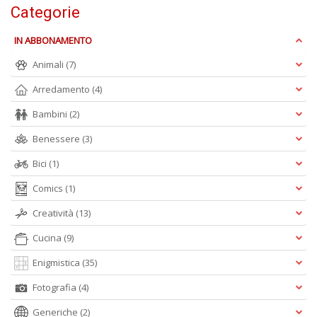
Categorie
IN ABBONAMENTO
Animali
(7)
A
Arredamento
(4)
L
O
Bambini
(2)
C
n
Benessere
(3)
Bici
(1)
Comics
(1)
Creatività
(13)
Cucina
(9)
Enigmistica
(35)
Fotografia
(4)
Generiche
(2)