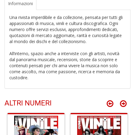
Informazioni
di
F
tu
Una rivista imperdibile e da collezione, pensata per tutti gli
i
appassionati di musica, vinili e cultura discografica. Ogni
p
numero offre servizi esclusivi, approfondimenti dedicati,
n
quotazioni di mercato aggiornate, rarità e curiosità legate
+
al mondo dei dischi e del collezionismo.
D
All’interno, spazio anche a interviste con gli artisti, novità
dal panorama musicale, recensioni, storie da scoprire e
contenuti pensati per chi ama vivere la musica non solo
come ascolto, ma come passione, ricerca e memoria da
In
custodire.
C
C
C
S
ALTRI NUMERI
n
+
D