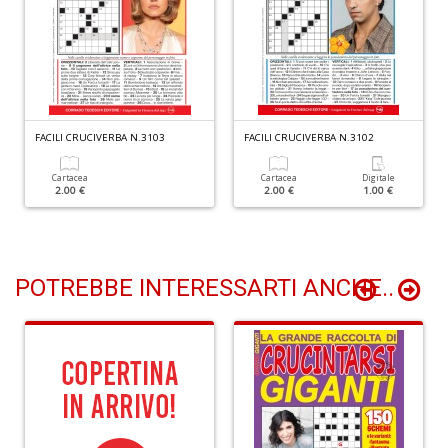
R
c
lo
z
R
FACILI CRUCIVERBA N.3103
FACILI CRUCIVERBA N.3102
T
S
Cartacea
Cartacea
Digitale
n
2.00 €
2.00 €
1.00 €
+
D
POTREBBE INTERESSARTI ANCHE..
D
Q
n
+