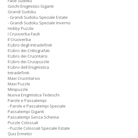
Facili Sudoku
Giochi Enigmistici Giganti
Grandi Sudoku
- Grandi Sudoku Speciale Estate
- Grandi Sudoku Speciale Inverno
Hobby Puzzle
I Cruciverba Facili
Il Cruciverba
Il Libro degli Intradefiniti
Il Libro dei Crittografati
Il Libro dei Crucintarsi
Il Libro dei Crucipuzzle
Il Libro dell Enigmistica
Intradefiniti
Maxi Crucintarsio
Maxi Puzzle
Minipuzzle
Nuova Enigmistica Tedeschi
Parole e Passatempi
- Parole e Passatempi Speciale
Passatempi Giganti
Passatempi Senza Schema
Puzzle Colossali
- Puzzle Colossali Speciale Estate
Quiz Ermetici