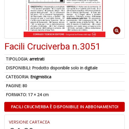
A
a
a
Q
E
Facili Cruciverba n.3051
TIPOLOGIA:
arretrati
DISPONIBILI:
Prodotto disponibile solo in digitale
4
n
CATEGORIA:
Enigmistica
in
di
PAGINE: 80
FORMATO: 17 × 24 cm
FACILI CRUCIVERBA È DISPONIBILE IN ABBONAMENTO!
VERSIONE CARTACEA