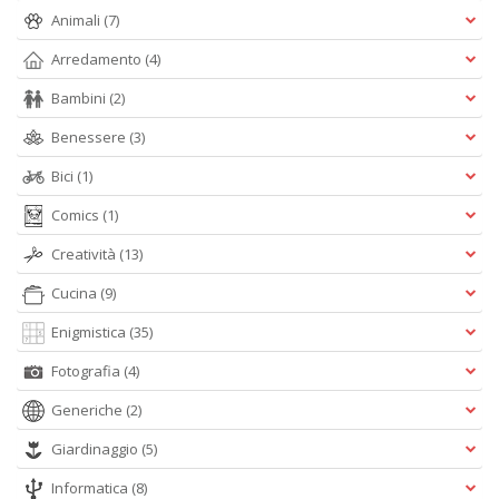
V
Animali
(7)
n
Arredamento
(4)
+
D
Bambini
(2)
Benessere
(3)
Bici
(1)
Comics
(1)
Creatività
(13)
A
L
Cucina
(9)
O
Enigmistica
(35)
C
n
Fotografia
(4)
Generiche
(2)
Giardinaggio
(5)
Informatica
(8)