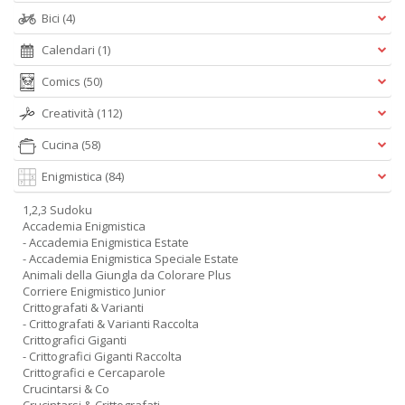
Bici
(4)
Calendari
(1)
Comics
(50)
Creatività
(112)
Cucina
(58)
Enigmistica
(84)
1,2,3 Sudoku
Accademia Enigmistica
- Accademia Enigmistica Estate
- Accademia Enigmistica Speciale Estate
Animali della Giungla da Colorare Plus
Corriere Enigmistico Junior
Crittografati & Varianti
- Crittografati & Varianti Raccolta
Crittografici Giganti
- Crittografici Giganti Raccolta
Crittografici e Cercaparole
Crucintarsi & Co