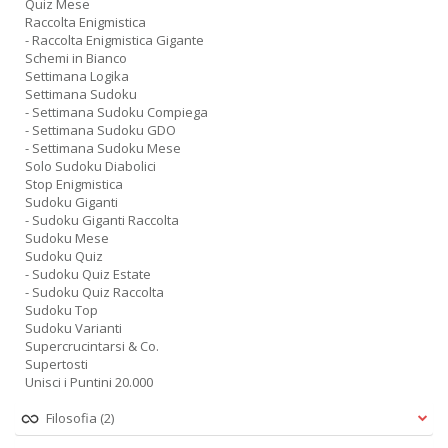
Quiz Mese
Raccolta Enigmistica
- Raccolta Enigmistica Gigante
Schemi in Bianco
Settimana Logika
Settimana Sudoku
- Settimana Sudoku Compiega
- Settimana Sudoku GDO
- Settimana Sudoku Mese
Solo Sudoku Diabolici
Stop Enigmistica
Sudoku Giganti
- Sudoku Giganti Raccolta
Sudoku Mese
Sudoku Quiz
- Sudoku Quiz Estate
- Sudoku Quiz Raccolta
Sudoku Top
Sudoku Varianti
Supercrucintarsi & Co.
Supertosti
Unisci i Puntini 20.000
Filosofia
(2)