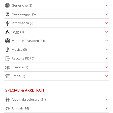
I
Generiche
(2)
L
P
Giardinaggio
(5)
C
Informatica
(7)
n
+
Leggi
(1)
D
Motori e Trasporti
(11)
Musica
(5)
Raccolte PDF
(1)
Scienze
(3)
A
Storia
(2)
L
O
C
SPECIALI & ARRETRATI
n
Album da colorare
(31)
Animali
(14)