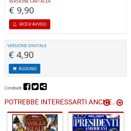
VERSIONE CARTACEA
€ 9,90
RICEVI AVVISO
Fa
C
S
n
VERSIONE DIGITALE
+
€ 4,90
D
AGGIUNGI
G
Condividi:
H
A
C
POTREBBE INTERESSARTI ANCHE..
R
n
+
D