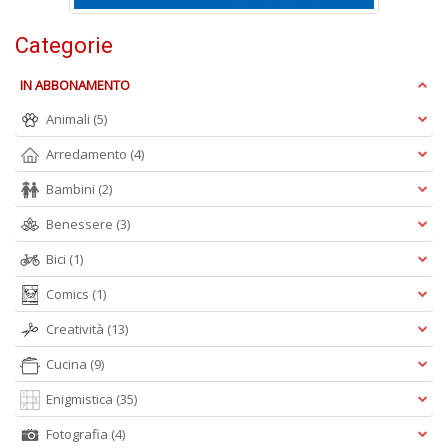
c
d
C
Categorie
F
n
IN ABBONAMENTO
+
D
Animali
(5)
Arredamento
(4)
Bambini
(2)
D
Benessere
(3)
Q
n
Bici
(1)
+
Comics
(1)
D
Creatività
(13)
Cucina
(9)
Enigmistica
(35)
P
di
Fotografia
(4)
fi