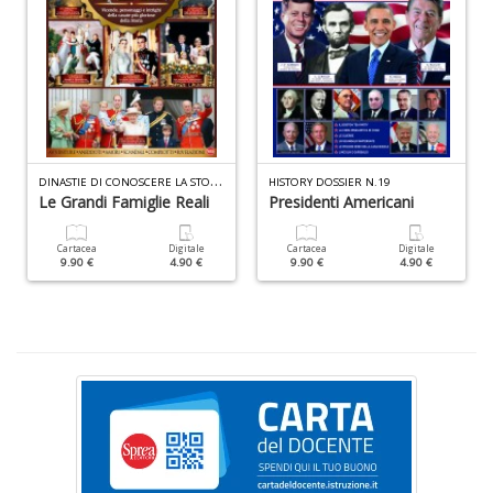
Il
m
c
7
a
D
INASTIE DI CONOSCERE LA STORIA N.7
HISTORY DOSSIER N.19
G
Le Grandi Famiglie Reali
Presidenti Americani
F
n
Cartacea
Digitale
Cartacea
Digitale
+
9.90 €
4.90 €
9.90 €
4.90 €
D
A
n