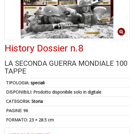
1
n
in
di
History Dossier n.8
LA SECONDA GUERRA MONDIALE 100
TAPPE
P
TIPOLOGIA:
speciali
M
6
DISPONIBILI:
Prodotto disponibile solo in digitale
f
CATEGORIA:
Storia
+
di
PAGINE: 96
c
FORMATO: 23 × 28.5 cm