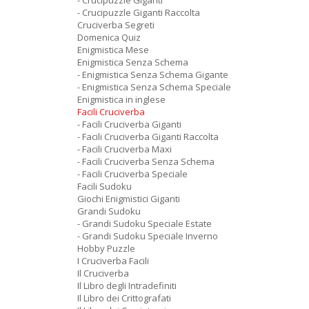
- Crucipuzzle Giganti
- Crucipuzzle Giganti Raccolta
Cruciverba Segreti
Domenica Quiz
Enigmistica Mese
Enigmistica Senza Schema
- Enigmistica Senza Schema Gigante
- Enigmistica Senza Schema Speciale
Enigmistica in inglese
Facili Cruciverba
- Facili Cruciverba Giganti
- Facili Cruciverba Giganti Raccolta
- Facili Cruciverba Maxi
- Facili Cruciverba Senza Schema
- Facili Cruciverba Speciale
Facili Sudoku
Giochi Enigmistici Giganti
Grandi Sudoku
- Grandi Sudoku Speciale Estate
- Grandi Sudoku Speciale Inverno
Hobby Puzzle
I Cruciverba Facili
Il Cruciverba
Il Libro degli Intradefiniti
Il Libro dei Crittografati