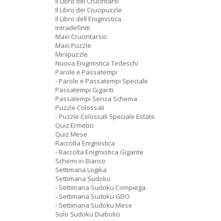
Il Libro dei Crucintarsi
Il Libro dei Crucipuzzle
Il Libro dell Enigmistica
Intradefiniti
Maxi Crucintarsio
Maxi Puzzle
Minipuzzle
Nuova Enigmistica Tedeschi
Parole e Passatempi
- Parole e Passatempi Speciale
Passatempi Giganti
Passatempi Senza Schema
Puzzle Colossali
- Puzzle Colossali Speciale Estate
Quiz Ermetici
Quiz Mese
Raccolta Enigmistica
- Raccolta Enigmistica Gigante
Schemi in Bianco
Settimana Logika
Settimana Sudoku
- Settimana Sudoku Compiega
- Settimana Sudoku GDO
- Settimana Sudoku Mese
Solo Sudoku Diabolici