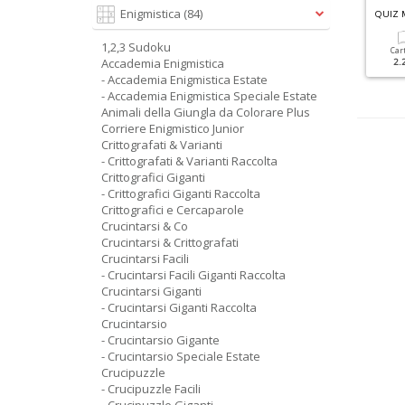
G
RANDI SUDOKU SPECIALE ESTATE N.1
G
RANDI SUDOKU SPECIALE INVERNO N.3
Enigmistica
(84)
QUIZ 
1,2,3 Sudoku
Cartacea
Digitale
Cartacea
Digitale
Car
Accademia Enigmistica
3.50 €
1.90 €
3.50 €
1.90 €
2.
- Accademia Enigmistica Estate
- Accademia Enigmistica Speciale Estate
Animali della Giungla da Colorare Plus
Corriere Enigmistico Junior
Crittografati & Varianti
- Crittografati & Varianti Raccolta
Crittografici Giganti
- Crittografici Giganti Raccolta
Crittografici e Cercaparole
Crucintarsi & Co
Crucintarsi & Crittografati
Crucintarsi Facili
- Crucintarsi Facili Giganti Raccolta
Crucintarsi Giganti
- Crucintarsi Giganti Raccolta
Crucintarsio
- Crucintarsio Gigante
- Crucintarsio Speciale Estate
Crucipuzzle
- Crucipuzzle Facili