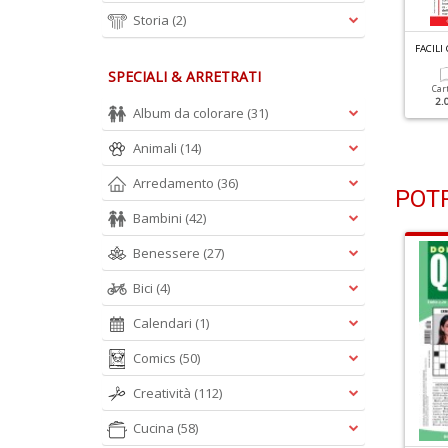
Storia
(2)
ACILI CRUCIVERBA N.3089
FACILI CRUCIVERBA N.3088
FACILI
SPECIALI & ARRETRATI
Cartacea
Digitale
Cartacea
Digitale
Car
1.90 €
1.00 €
1.90 €
1.00 €
2.
Album da colorare
(31)
Animali
(14)
Arredamento
(36)
POTR
Bambini
(42)
Benessere
(27)
Bici
(4)
Calendari
(1)
Comics
(50)
Creatività
(112)
Cucina
(58)