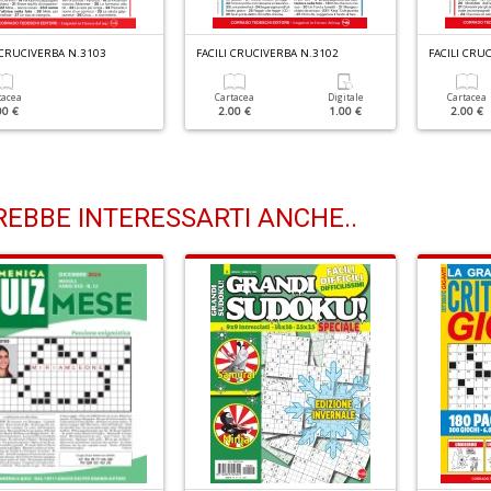
 CRUCIVERBA N.3103
FACILI CRUCIVERBA N.3102
FACILI CRU
tacea
Cartacea
Digitale
Cartacea
00 €
2.00 €
1.00 €
2.00 €
EBBE INTERESSARTI ANCHE..