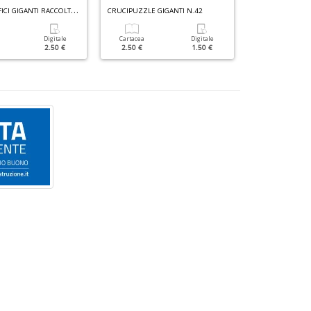
C
RITTOGRAFICI GIGANTI RACCOLTA N.3
CRUCIPUZZLE GIGANTI N.42
Digitale
Cartacea
Digitale
Cartacea
2.50 €
2.50 €
1.50 €
3.50 €