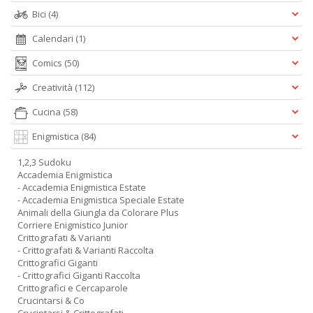
Bici
(4)
Calendari
(1)
Comics
(50)
Creatività
(112)
Cucina
(58)
Enigmistica
(84)
1,2,3 Sudoku
Accademia Enigmistica
- Accademia Enigmistica Estate
- Accademia Enigmistica Speciale Estate
Animali della Giungla da Colorare Plus
Corriere Enigmistico Junior
Crittografati & Varianti
- Crittografati & Varianti Raccolta
Crittografici Giganti
- Crittografici Giganti Raccolta
Crittografici e Cercaparole
Crucintarsi & Co