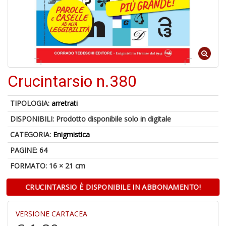
A
di
a
a
Crucintarsio n.380
B
d
TIPOLOGIA:
arretrati
DISPONIBILI:
Prodotto disponibile solo in digitale
CATEGORIA:
Enigmistica
PAGINE: 64
FORMATO: 16 × 21 cm
A
CRUCINTARSIO È DISPONIBILE IN ABBONAMENTO!
à
M
VERSIONE CARTACEA
D
C