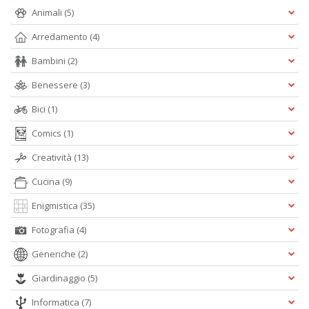
Ul
Animali
(5)
M
M
Arredamento
(4)
n
+
Bambini
(2)
D
Benessere
(3)
Bici
(1)
Comics
(1)
C
Creatività
(13)
di
c
Cucina
(9)
W
V
Enigmistica
(35)
n
+
Fotografia
(4)
D
Generiche
(2)
Giardinaggio
(5)
Informatica
(7)