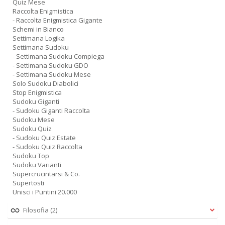
Quiz Mese
Raccolta Enigmistica
- Raccolta Enigmistica Gigante
Schemi in Bianco
Settimana Logika
Settimana Sudoku
- Settimana Sudoku Compiega
- Settimana Sudoku GDO
- Settimana Sudoku Mese
Solo Sudoku Diabolici
Stop Enigmistica
Sudoku Giganti
- Sudoku Giganti Raccolta
Sudoku Mese
Sudoku Quiz
- Sudoku Quiz Estate
- Sudoku Quiz Raccolta
Sudoku Top
Sudoku Varianti
Supercrucintarsi & Co.
Supertosti
Unisci i Puntini 20.000
Filosofia
(2)