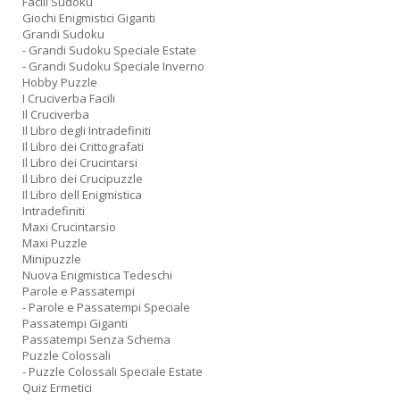
Facili Sudoku
Giochi Enigmistici Giganti
Grandi Sudoku
- Grandi Sudoku Speciale Estate
- Grandi Sudoku Speciale Inverno
Hobby Puzzle
I Cruciverba Facili
Il Cruciverba
Il Libro degli Intradefiniti
Il Libro dei Crittografati
Il Libro dei Crucintarsi
Il Libro dei Crucipuzzle
Il Libro dell Enigmistica
Intradefiniti
Maxi Crucintarsio
Maxi Puzzle
Minipuzzle
Nuova Enigmistica Tedeschi
Parole e Passatempi
- Parole e Passatempi Speciale
Passatempi Giganti
Passatempi Senza Schema
Puzzle Colossali
- Puzzle Colossali Speciale Estate
Quiz Ermetici