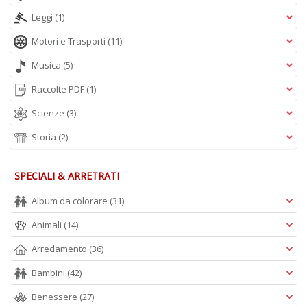
Leggi
(1)
Motori e Trasporti
(11)
A
L
Musica
(5)
O
C
Raccolte PDF
(1)
n
Scienze
(3)
Storia
(2)
SPECIALI & ARRETRATI
Album da colorare
(31)
Animali
(14)
Arredamento
(36)
Bambini
(42)
Benessere
(27)